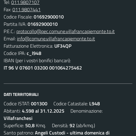
Tel:
011.9807107
Fax:
011.9807441
Codice Fiscale:
01692900010
Partita IVA:
01692900010
P.E.C.:
protocollo@pec.comune.villafrancapiemonte.to.it
Email:
info@comune.villafrancapiemonte.to.it
Fatturazione Elettronica:
UF34QP
Codice IPA:
c_l948
IBAN (per i vostri bonifici bancari):
IT 96 V 07601 03200 001064275462
DATI TERRITORIALI
Codice ISTAT:
001300
Codice Catastale:
L948
Abitanti:
4.598 al 31.12.2025
Denominazione:
Villafranchesi
Superficie:
50,8
Kmq. Densità:
92
(ab/kmq.)
Santo patrono:
Angeli Custodi - ultima domenica di