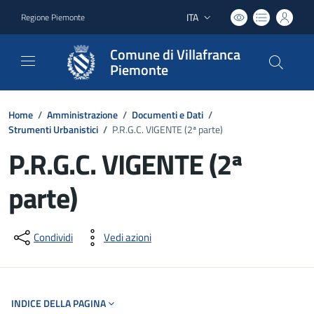
ITA
Regione Piemonte
Lingua attiva:
Comune di Villafranca
Piemonte
Home
/
Amministrazione
/
Documenti e Dati
/
Strumenti Urbanistici
/
P.R.G.C. VIGENTE (2ª parte)
P.R.G.C. VIGENTE (2ª
parte)
Dettagli del documento
Condividi
Vedi azioni
INDICE DELLA PAGINA