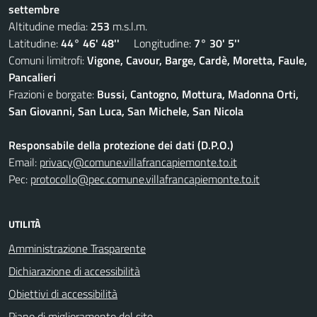
settembre
Altitudine media:
253
m.s.l.m.
Latitudine:
44° 46' 48''
Longitudine:
7° 30' 5''
Comuni limitrofi:
Vigone, Cavour, Barge, Cardè, Moretta, Faule,
Pancalieri
Frazioni e borgate:
Bussi, Cantogno, Mottura, Madonna Orti,
San Giovanni, San Luca, San Michele, San Nicola
Responsabile della protezione dei dati (D.P.O.)
Email:
privacy@comune.villafrancapiemonte.to.it
Pec:
protocollo@pec.comune.villafrancapiemonte.to.it
UTILITÀ
Amministrazione Trasparente
Dichiarazione di accessibilità
Obiettivi di accessibilità
Piano di miglioramento del sito