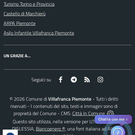
Turismo Torino e Provincia
Castello di Marchierù
ARPA Piemonte
Asilo Infantile Villafranca Piemonte
UN GRAZIE A...
Facebook
Telegram
RSS
Instagram
Seguici su
©
2026
Comune di
Villafranca Piemonte
- Tutti i diritti
riservati - I contenuti del sito, testi e immagini sono di
proprietà del Comune - CMS:
Città In Comune
✕
Chatta con me
Questo sito utilizza, nella versione per UTENTI CON
DISLESSIA,
Biancoenero ®
, una font italiana ad Alta