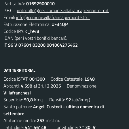
Partita IVA:
01692900010
P.E.C.:
protocollo@pec.comune.villafrancapiemonte.to.it
Email:
info@comune.villafrancapiemonte.to.it
Fatturazione Elettronica:
UF34QP
Codice IPA:
c_l948
IBAN (per i vostri bonifici bancari):
IT 96 V 07601 03200 001064275462
DATI TERRITORIALI
Codice ISTAT:
001300
Codice Catastale:
L948
Abitanti:
4.598 al 31.12.2025
Denominazione:
Villafranchesi
Superficie:
50,8
Kmq. Densità:
92
(ab/kmq.)
Santo patrono:
Angeli Custodi - ultima domenica di
settembre
Altitudine media:
253
m.s.l.m.
Latitudine:
44° 46' 48''
Longitudine:
7° 30' 5''