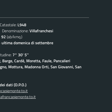
atastale:
L948
enominazione:
Villafranchesi
:
92
(ab/kmq.)
- ultima domenica di settembre
udine:
7° 30' 5''
, Barge, Cardè, Moretta, Faule, Pancalieri
gno, Mottura, Madonna Orti, San Giovanni, San
ei dati (D.P.O.)
capiemonte.to.it
afrancapiemonte.to.it