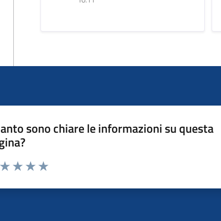
anto sono chiare le informazioni su questa
gina?
a da 1 a 5 stelle la pagina
ta 1 stelle su 5
Valuta 2 stelle su 5
Valuta 3 stelle su 5
Valuta 4 stelle su 5
Valuta 5 stelle su 5