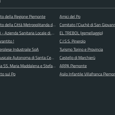
I
 sito della Regione Piemonte
Amici del Po
 sito della Città Metropolitanda di Torino
Comitato l'Ciuchè di San Giovan
 - Azienda Sanitaria Locale di Collegno e Pinerolo
EL TREBOL (gemellaggio)
arantito !
C.I.S.S. Pinerolo
erolese Industraile SpA
Turismo Torino e Provincia
sicale Autonoma di Santa Cecilia
Castello di Marchierù
ia SS. Maria Maddalena e Stefano
ARPA Piemonte
tto sul Po
Asilo Infantile Villafranca Piemo