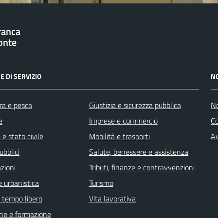
franca
onte
E DI SERVIZIO
N
ra e pesca
Giustizia e sicurezza pubblica
No
e
Imprese e commercio
C
e stato civile
Mobilità e trasporti
Av
ubblici
Salute, benessere e assistenza
zioni
Tributi, finanze e contravvenzioni
 urbanistica
Turismo
e tempo libero
Vita lavorativa
ne e formazione