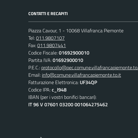
CONTATTI E RECAPITI
Piazza Cavour, 1 - 10068 Villafranca Piemonte
Tel:
011.9807107
Fax:
011.9807441
Codice Fiscale:
01692900010
Partita IVA:
01692900010
P.E.C.:
protocollo@pec.comune.villafrancapiemonte.to.
Email:
info@comune.villafrancapiemonte.to.it
Fatturazione Elettronica:
UF34QP
Codice IPA:
c_l948
IBAN (per i vostri bonifici bancari):
IT 96 V 07601 03200 001064275462