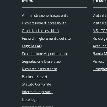
UTILITÀ
SITI AMIC
Amministrazione Trasparente
Visita il
Dichiarazione di accessibilità
Visita il
Obiettivi di accessibilità
A.S.L.TO3
Piano di miglioramento del sito
Riciclo g
Leggi le FAQ
Acea Pin
Prenotazione Appuntamento
Banda Mu
Segnalazione Disservizio
Parrocch
Richiesta d'Assistenza
Il traghe
Bacheca Servizi
Statuto Comunale
Informativa privacy
Note legali
Impostazioni Cookie