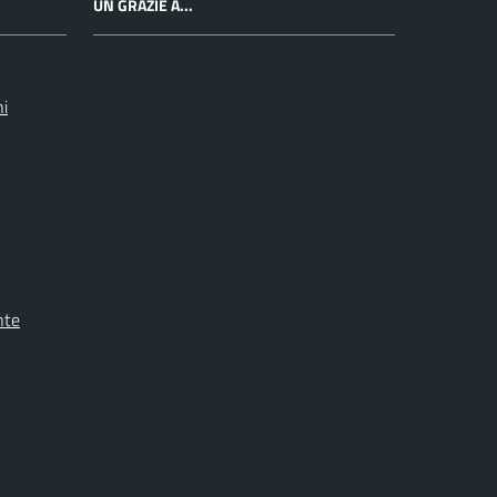
UN GRAZIE A...
ni
nte