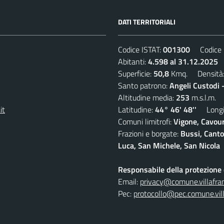
DATI TERRITORIALI
Codice ISTAT:
001300
Codice C
Abitanti:
4.598 al 31.12.2025
D
Superficie:
50,8
Kmq. Densità
Santo patrono:
Angeli Custodi 
Altitudine media:
253
m.s.l.m.
it
Latitudine:
44° 46' 48''
Longit
Comuni limitrofi:
Vigone, Cavour
Frazioni e borgate:
Bussi, Canto
Luca, San Michele, San Nicola
Responsabile della protezione d
Email:
privacy@comune.villafran
Pec:
protocollo@pec.comune.vill