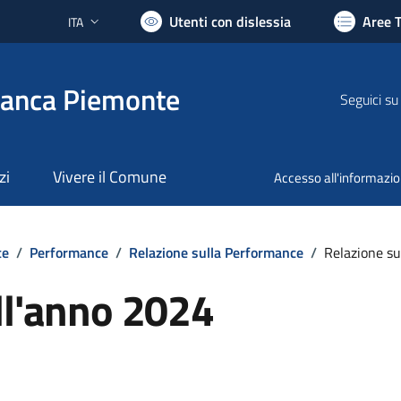
Utenti con dislessia
Aree 
ITA
Lingua attiva:
ranca Piemonte
Seguici su
zi
Vivere il Comune
Accesso all'informazi
te
/
Performance
/
Relazione sulla Performance
/
Relazione su
ll'anno 2024