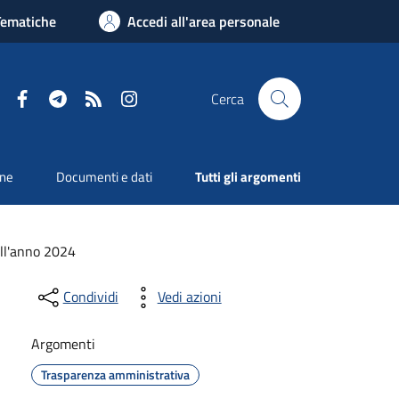
Tematiche
Accedi all'area personale
Facebook
Telegram
RSS
Instagram
Cerca
one
Documenti e dati
Tutti gli argomenti
ll'anno 2024
Condividi
Vedi azioni
Argomenti
Trasparenza amministrativa