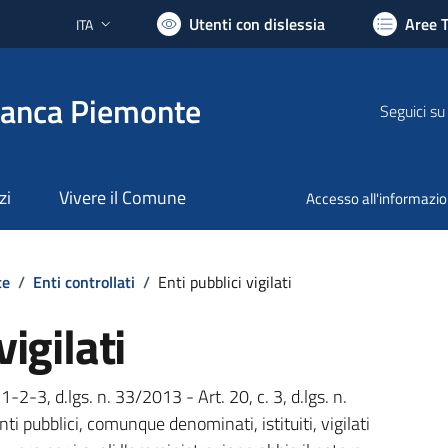
Utenti con dislessia
Aree 
ITA
Lingua attiva:
ranca Piemonte
Seguici su
zi
Vivere il Comune
Accesso all'informazi
te
/
Enti controllati
/
Enti pubblici vigilati
vigilati
 1-2-3, d.lgs. n. 33/2013 - Art. 20, c. 3, d.lgs. n.
ti pubblici, comunque denominati, istituiti, vigilati