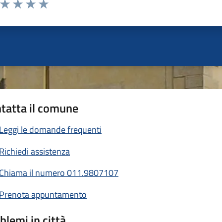
a da 1 a 5 stelle la pagina
ta 1 stelle su 5
Valuta 2 stelle su 5
Valuta 3 stelle su 5
Valuta 4 stelle su 5
Valuta 5 stelle su 5
tatta il comune
Leggi le domande frequenti
Richiedi assistenza
Chiama il numero 011.9807107
Prenota appuntamento
blemi in città