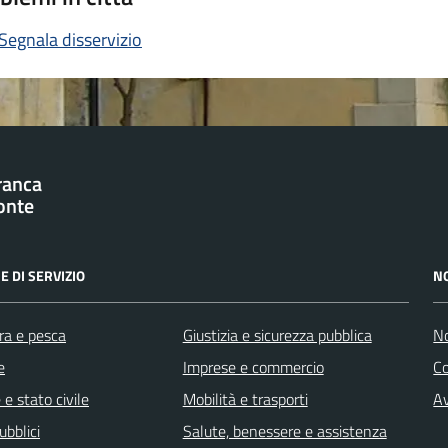
Segnala disservizio
franca
onte
E DI SERVIZIO
N
ra e pesca
Giustizia e sicurezza pubblica
No
e
Imprese e commercio
C
e stato civile
Mobilità e trasporti
Av
ubblici
Salute, benessere e assistenza