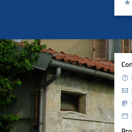
Valut
Valu
Con
Pro