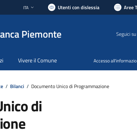
Utenti con dislessia
Aree 
ITA
Lingua attiva:
ranca Piemonte
Seguici su
zi
Vivere il Comune
Accesso all'informazi
te
/
Bilanci
/
Documento Unico di Programmazione
nico di
ione