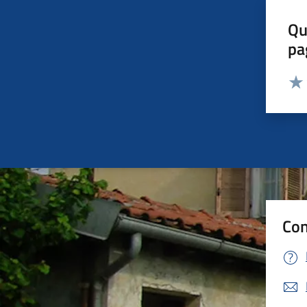
Qu
pa
Valut
Valu
Con