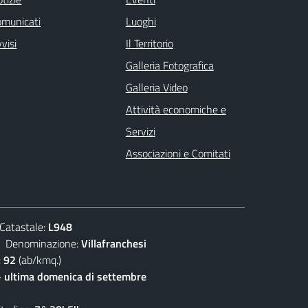
omunicati
Luoghi
visi
Il Territorio
Galleria Fotografica
Galleria Video
Attività economiche e
Servizi
Associazioni e Comitati
atastale:
L948
enominazione:
Villafranchesi
:
92
(ab/kmq.)
- ultima domenica di settembre