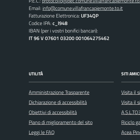
P.E.C.:
protocollo@pec.comune.villafrancapiemonte.to.
Email:
info@comune.villafrancapiemonte.to.it
Fatturazione Elettronica:
UF34QP
Codice IPA:
c_l948
IBAN (per i vostri bonifici bancari):
IT 96 V 07601 03200 001064275462
UTILITÀ
SITI AMIC
Amministrazione Trasparente
Visita il
Dichiarazione di accessibilità
Visita il
Obiettivi di accessibilità
A.S.L.TO3
Piano di miglioramento del sito
Riciclo g
Leggi le FAQ
Acea Pin