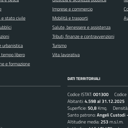
e
Imprese e commercio
C
e stato civile
Mobilità e trasporti
Av
ubblici
Salute, benessere e assistenza
zioni
Tributi, finanze e contravvenzioni
 urbanistica
Turismo
e tempo libero
Vita lavorativa
ne e formazione
DATI TERRITORIALI
Codice ISTAT:
001300
Codice C
Abitanti:
4.598 al 31.12.2025
D
Superficie:
50,8
Kmq. Densità
Santo patrono:
Angeli Custodi 
Altitudine media:
253
m.s.l.m.