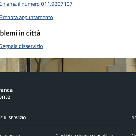
Chiama il numero 011.9807107
Prenota appuntamento
blemi in città
Segnala disservizio
franca
onte
E DI SERVIZIO
N
ra e pesca
Giustizia e sicurezza pubblica
No