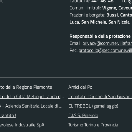
it
Latitudine:
44° 46' 48''
Longit
Comuni limitrofi:
Vigone, Cavour
Frazioni e borgate:
Bussi, Canto
Luca, San Michele, San Nicola
Responsabile della protezione d
Email:
privacy@comune.villafran
Pec:
protocollo@pec.comune.vill
I
 sito della Regione Piemonte
Amici del Po
 sito della Città Metropolitanda di Torino
Comitato l'Ciuchè di San Giovan
 - Azienda Sanitaria Locale di Collegno e Pinerolo
EL TREBOL (gemellaggio)
arantito !
C.I.S.S. Pinerolo
erolese Industraile SpA
Turismo Torino e Provincia