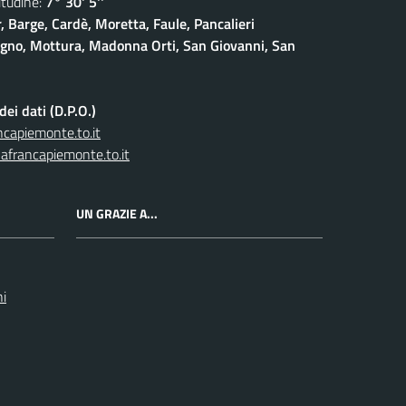
udine:
7° 30' 5''
, Barge, Cardè, Moretta, Faule, Pancalieri
gno, Mottura, Madonna Orti, San Giovanni, San
ei dati (D.P.O.)
capiemonte.to.it
afrancapiemonte.to.it
UN GRAZIE A...
ni