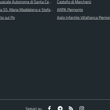
sicale Autonoma di Santa Cecilia
Castello di Marchierù
ia SS. Maria Maddalena e Stefano
ARPA Piemonte
tto sul Po
Asilo Infantile Villafranca Piemo
Facebook
Telegram
RSS
Instagram
Seguici su