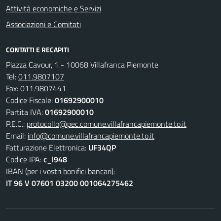
Attività economiche e Servizi
Associazioni e Comitati
CONTATTI E RECAPITI
Piazza Cavour, 1 - 10068 Villafranca Piemonte
Tel:
011.9807107
Fax:
011.9807441
Codice Fiscale:
01692900010
Partita IVA:
01692900010
P.E.C.:
protocollo@pec.comune.villafrancapiemonte.to.it
Email:
info@comune.villafrancapiemonte.to.it
Fatturazione Elettronica:
UF34QP
Codice IPA:
c_l948
IBAN (per i vostri bonifici bancari):
IT 96 V 07601 03200 001064275462