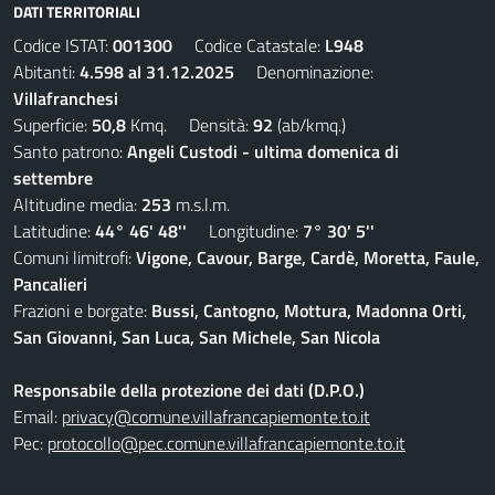
DATI TERRITORIALI
Codice ISTAT:
001300
Codice Catastale:
L948
Abitanti:
4.598 al 31.12.2025
Denominazione:
Villafranchesi
Superficie:
50,8
Kmq. Densità:
92
(ab/kmq.)
Santo patrono:
Angeli Custodi - ultima domenica di
settembre
Altitudine media:
253
m.s.l.m.
Latitudine:
44° 46' 48''
Longitudine:
7° 30' 5''
Comuni limitrofi:
Vigone, Cavour, Barge, Cardè, Moretta, Faule,
Pancalieri
Frazioni e borgate:
Bussi, Cantogno, Mottura, Madonna Orti,
San Giovanni, San Luca, San Michele, San Nicola
Responsabile della protezione dei dati (D.P.O.)
Email:
privacy@comune.villafrancapiemonte.to.it
Pec:
protocollo@pec.comune.villafrancapiemonte.to.it