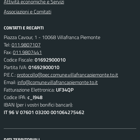
Attività economiche e Servizi
Associazioni e Comitati
CONTATTI E RECAPITI
Piazza Cavour, 1 - 10068 Villafranca Piemonte
Tel:
011.9807107
Fax:
011.9807441
Codice Fiscale:
01692900010
Partita IVA:
01692900010
P.E.C.:
protocollo@pec.comune.villafrancapiemonte.to.it
Email:
info@comune.villafrancapiemonte.to.it
Fatturazione Elettronica:
UF34QP
Codice IPA:
c_l948
IBAN (per i vostri bonifici bancari):
IT 96 V 07601 03200 001064275462
DATI TERRITORIALI