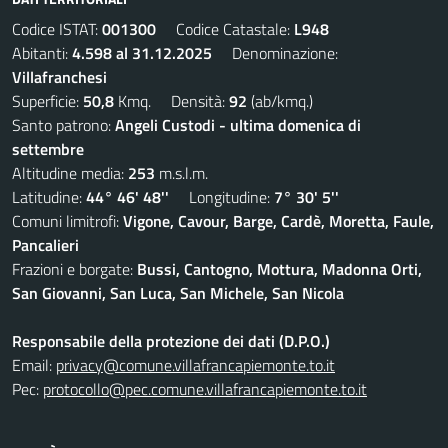
Codice ISTAT:
001300
Codice Catastale:
L948
Abitanti:
4.598 al 31.12.2025
Denominazione:
Villafranchesi
Superficie:
50,8
Kmq. Densità:
92
(ab/kmq.)
Santo patrono:
Angeli Custodi - ultima domenica di
settembre
Altitudine media:
253
m.s.l.m.
Latitudine:
44° 46' 48''
Longitudine:
7° 30' 5''
Comuni limitrofi:
Vigone, Cavour, Barge, Cardè, Moretta, Faule,
Pancalieri
Frazioni e borgate:
Bussi, Cantogno, Mottura, Madonna Orti,
San Giovanni, San Luca, San Michele, San Nicola
Responsabile della protezione dei dati (D.P.O.)
Email:
privacy@comune.villafrancapiemonte.to.it
Pec:
protocollo@pec.comune.villafrancapiemonte.to.it