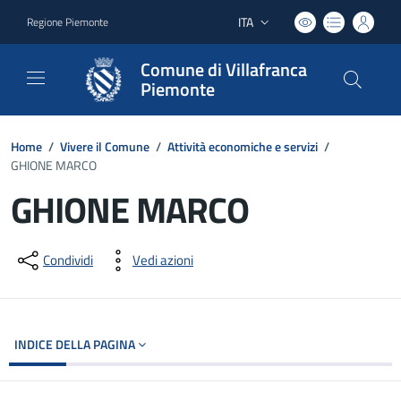
ITA
Regione Piemonte
Lingua attiva:
Comune di Villafranca
Piemonte
Home
/
Vivere il Comune
/
Attività economiche e servizi
/
GHIONE MARCO
GHIONE MARCO
Dettagli del documento
Condividi
Vedi azioni
INDICE DELLA PAGINA