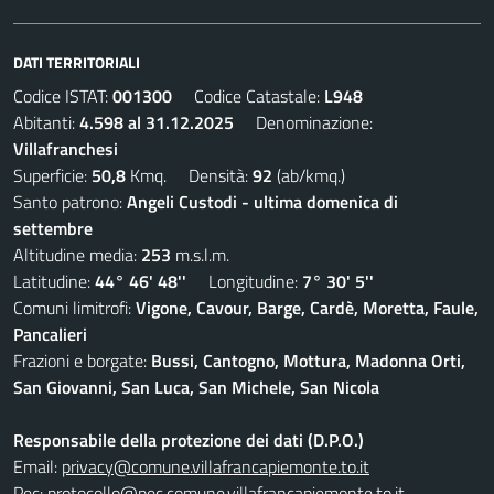
DATI TERRITORIALI
Codice ISTAT:
001300
Codice Catastale:
L948
Abitanti:
4.598 al 31.12.2025
Denominazione:
Villafranchesi
Superficie:
50,8
Kmq. Densità:
92
(ab/kmq.)
Santo patrono:
Angeli Custodi - ultima domenica di
settembre
Altitudine media:
253
m.s.l.m.
Latitudine:
44° 46' 48''
Longitudine:
7° 30' 5''
Comuni limitrofi:
Vigone, Cavour, Barge, Cardè, Moretta, Faule,
Pancalieri
Frazioni e borgate:
Bussi, Cantogno, Mottura, Madonna Orti,
San Giovanni, San Luca, San Michele, San Nicola
Responsabile della protezione dei dati (D.P.O.)
Email:
privacy@comune.villafrancapiemonte.to.it
Pec:
protocollo@pec.comune.villafrancapiemonte.to.it