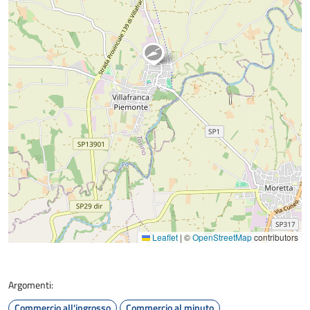
Leaflet
|
©
OpenStreetMap
contributors
Argomenti:
Commercio all'ingrosso
Commercio al minuto