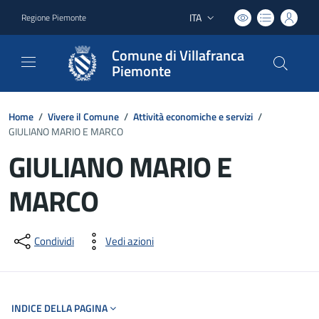
ITA
Regione Piemonte
Lingua attiva:
Comune di Villafranca
Piemonte
Home
/
Vivere il Comune
/
Attività economiche e servizi
/
GIULIANO MARIO E MARCO
GIULIANO MARIO E
MARCO
Dettagli del documento
Condividi
Vedi azioni
INDICE DELLA PAGINA