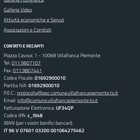
Galleria Video
Attività economiche e Servizi
Associazioni e Comitati
CONTATTI E RECAPITI
Piazza Cavour, 1 - 10068 Villafranca Piemonte
Tel:
011.9807107
Fax:
011.9807441
Codice Fiscale:
01692900010
Partita IVA:
01692900010
P.E.C.:
protocollo@pec.comune.villafrancapiemonte.to.it
Email:
info@comune.villafrancapiemonte.to.it
Fatturazione Elettronica:
UF34QP
Codice IPA:
c_l948
IBAN (per i vostri bonifici bancari):
IT 96 V 07601 03200 001064275462