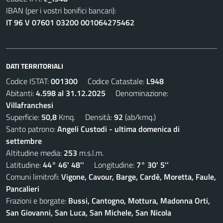
IBAN (per i vostri bonifici bancari):
IT 96 V 07601 03200 001064275462
DATI TERRITORIALI
Codice ISTAT:
001300
Codice Catastale:
L948
Abitanti:
4.598 al 31.12.2025
Denominazione:
Villafranchesi
Superficie:
50,8
Kmq. Densità:
92
(ab/kmq.)
Santo patrono:
Angeli Custodi - ultima domenica di
settembre
Altitudine media:
253
m.s.l.m.
Latitudine:
44° 46' 48''
Longitudine:
7° 30' 5''
Comuni limitrofi:
Vigone, Cavour, Barge, Cardè, Moretta, Faule,
Pancalieri
Frazioni e borgate:
Bussi, Cantogno, Mottura, Madonna Orti,
San Giovanni, San Luca, San Michele, San Nicola