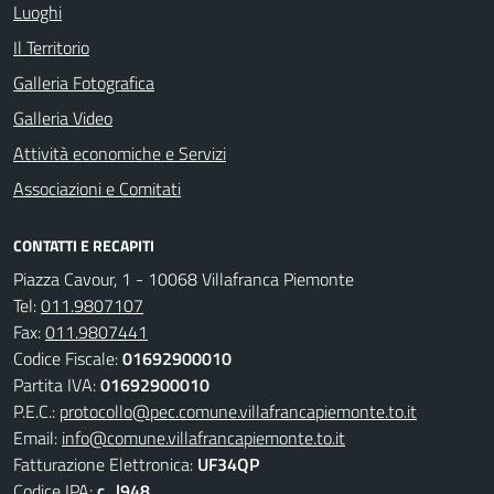
Luoghi
Il Territorio
Galleria Fotografica
Galleria Video
Attività economiche e Servizi
Associazioni e Comitati
CONTATTI E RECAPITI
Piazza Cavour, 1 - 10068 Villafranca Piemonte
Tel:
011.9807107
Fax:
011.9807441
Codice Fiscale:
01692900010
Partita IVA:
01692900010
P.E.C.:
protocollo@pec.comune.villafrancapiemonte.to.it
Email:
info@comune.villafrancapiemonte.to.it
Fatturazione Elettronica:
UF34QP
Codice IPA:
c_l948