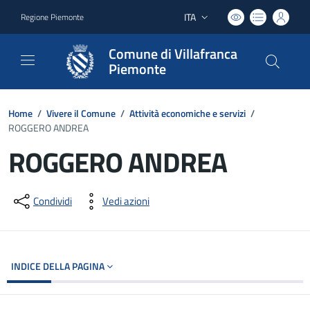
ITA
Regione Piemonte
Lingua attiva:
Comune di Villafranca
Piemonte
Home
/
Vivere il Comune
/
Attività economiche e servizi
/
ROGGERO ANDREA
ROGGERO ANDREA
Dettagli del documento
Condividi
Vedi azioni
INDICE DELLA PAGINA