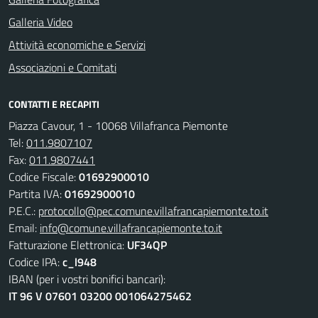
Galleria Video
Attività economiche e Servizi
Associazioni e Comitati
CONTATTI E RECAPITI
Piazza Cavour, 1 - 10068 Villafranca Piemonte
Tel:
011.9807107
Fax:
011.9807441
Codice Fiscale:
01692900010
Partita IVA:
01692900010
P.E.C.:
protocollo@pec.comune.villafrancapiemonte.to.it
Email:
info@comune.villafrancapiemonte.to.it
Fatturazione Elettronica:
UF34QP
Codice IPA:
c_l948
IBAN (per i vostri bonifici bancari):
IT 96 V 07601 03200 001064275462