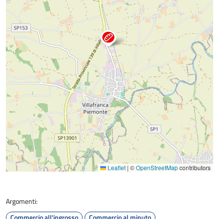
Leaflet
|
©
OpenStreetMap
contributors
Argomenti:
Commercio all'ingrosso
Commercio al minuto