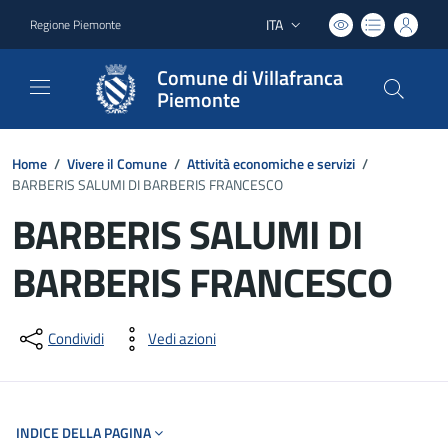
ITA
Regione Piemonte
Lingua attiva:
Comune di Villafranca
Piemonte
Home
/
Vivere il Comune
/
Attività economiche e servizi
/
BARBERIS SALUMI DI BARBERIS FRANCESCO
BARBERIS SALUMI DI
BARBERIS FRANCESCO
Dettagli del documento
Condividi
Vedi azioni
INDICE DELLA PAGINA