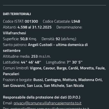
DATI TERRITORIALI
Codice ISTAT:
001300
Codice Catastale:
L948
Abitanti:
4.598 al 31.12.2025
Denominazione:
Villafranchesi
Superficie:
50,8
Kmq. Densità:
92
(ab/kmq.)
Santo patrono:
Angeli Custodi - ultima domenica di
settembre
Altitudine media:
253
m.s.l.m.
Latitudine:
44° 46' 48''
Longitudine:
7° 30' 5''
Comuni limitrofi:
Vigone, Cavour, Barge, Cardè, Moretta, Faule,
Pancalieri
Frazioni e borgate:
Bussi, Cantogno, Mottura, Madonna Orti,
San Giovanni, San Luca, San Michele, San Nicola
Responsabile della protezione dei dati (D.P.O.)
Email:
privacy@comune.villafrancapiemonte.to.it
Pec:
protocollo@pec.comune.villafrancapiemonte.to.it