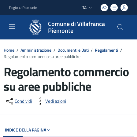
ITA
Regione Piemonte
Lingua attiva:
Comune di Villafranca
Piemonte
Home
/
Amministrazione
/
Documenti e Dati
/
Regolamenti
/
Regolamento commercio su aree pubbliche
Regolamento commercio
su aree pubbliche
Dettagli del documento
Condividi
Vedi azioni
INDICE DELLA PAGINA