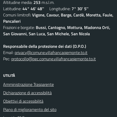
Altitudine media:
253
m.s.l.m.
Latitudine:
44° 46' 48''
Longitudine:
7° 30' 5''
Comuni limitrofi:
Vigone, Cavour, Barge, Cardè, Moretta, Faule,
Pancalieri
Frazioni e borgate:
Bussi, Cantogno, Mottura, Madonna Orti,
San Giovanni, San Luca, San Michele, San Nicola
Responsabile della protezione dei dati (D.P.O.)
Email:
privacy@comune.villafrancapiemonte.to.it
Pec:
protocollo@pec.comune.villafrancapiemonte.to.it
UTILITÀ
Amministrazione Trasparente
Dichiarazione di accessibilità
Obiettivi di accessibilità
Piano di miglioramento del sito