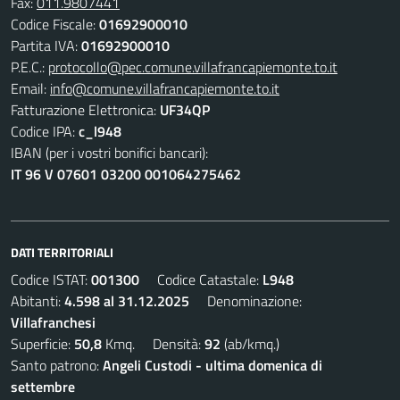
Fax:
011.9807441
Codice Fiscale:
01692900010
Partita IVA:
01692900010
P.E.C.:
protocollo@pec.comune.villafrancapiemonte.to.it
Email:
info@comune.villafrancapiemonte.to.it
Fatturazione Elettronica:
UF34QP
Codice IPA:
c_l948
IBAN (per i vostri bonifici bancari):
IT 96 V 07601 03200 001064275462
DATI TERRITORIALI
Codice ISTAT:
001300
Codice Catastale:
L948
Abitanti:
4.598 al 31.12.2025
Denominazione:
Villafranchesi
Superficie:
50,8
Kmq. Densità:
92
(ab/kmq.)
Santo patrono:
Angeli Custodi - ultima domenica di
settembre