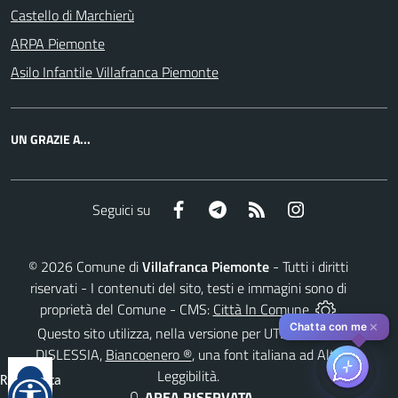
Castello di Marchierù
ARPA Piemonte
Asilo Infantile Villafranca Piemonte
UN GRAZIE A...
Facebook
Telegram
RSS
Instagram
Seguici su
©
2026
Comune di
Villafranca Piemonte
- Tutti i diritti
riservati - I contenuti del sito, testi e immagini sono di
proprietà del Comune - CMS:
Città In Comune
✕
Chatta con me
Questo sito utilizza, nella versione per UTENTI CON
DISLESSIA,
Biancoenero ®
, una font italiana ad Alta
Leggibilità.
Reimposta
AREA RISERVATA
tutto