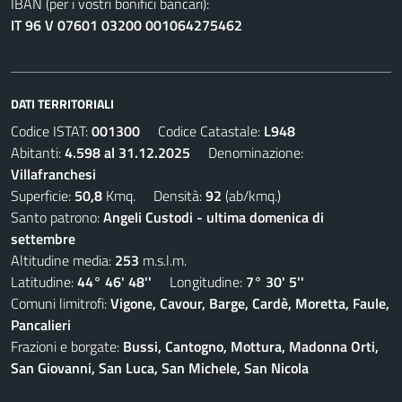
IBAN (per i vostri bonifici bancari):
IT 96 V 07601 03200 001064275462
DATI TERRITORIALI
Codice ISTAT:
001300
Codice Catastale:
L948
Abitanti:
4.598 al 31.12.2025
Denominazione:
Villafranchesi
Superficie:
50,8
Kmq. Densità:
92
(ab/kmq.)
Santo patrono:
Angeli Custodi - ultima domenica di
settembre
Altitudine media:
253
m.s.l.m.
Latitudine:
44° 46' 48''
Longitudine:
7° 30' 5''
Comuni limitrofi:
Vigone, Cavour, Barge, Cardè, Moretta, Faule,
Pancalieri
Frazioni e borgate:
Bussi, Cantogno, Mottura, Madonna Orti,
San Giovanni, San Luca, San Michele, San Nicola