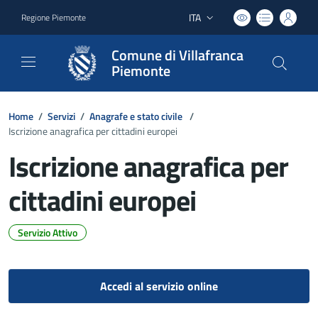
ITA
Regione Piemonte
Lingua attiva:
Comune di Villafranca
Piemonte
Home
/
Servizi
/
Anagrafe e stato civile
/
Iscrizione anagrafica per cittadini europei
Iscrizione anagrafica per
cittadini europei
Servizio Attivo
Dettagli del documento
Accedi al servizio online