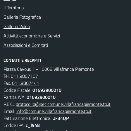
Il Territorio
Galleria Fotografica
Galleria Video
Attività economiche e Servizi
Associazioni e Comitati
CONTATTI E RECAPITI
Piazza Cavour, 1 - 10068 Villafranca Piemonte
Tel:
011.9807107
Fax:
011.9807441
Codice Fiscale:
01692900010
Partita IVA:
01692900010
P.E.C.:
protocollo@pec.comune.villafrancapiemonte.to.it
Email:
info@comune.villafrancapiemonte.to.it
Fatturazione Elettronica:
UF34QP
Codice IPA:
c_l948