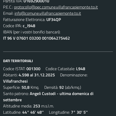
Partita IVA:
01692900010
P.E.C.:
protocollo@pec.comune.villafrancapiemonte.to.it
Email:
info@comune.villafrancapiemonte.to.it
Fatturazione Elettronica:
UF34QP
Codice IPA:
c_l948
IBAN (per i vostri bonifici bancari):
IT 96 V 07601 03200 001064275462
DATI TERRITORIALI
Codice ISTAT:
001300
Codice Catastale:
L948
Abitanti:
4.598 al 31.12.2025
Denominazione:
Villafranchesi
Superficie:
50,8
Kmq. Densità:
92
(ab/kmq.)
Santo patrono:
Angeli Custodi - ultima domenica di
settembre
Altitudine media:
253
m.s.l.m.
Latitudine:
44° 46' 48''
Longitudine:
7° 30' 5''