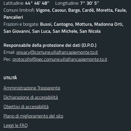
Latitudine:
44° 46' 48''
Longitudine:
7° 30' 5''
Comuni limitrofi:
Vigone, Cavour, Barge, Cardè, Moretta, Faule,
Pancalieri
Frazioni e borgate:
Bussi, Cantogno, Mottura, Madonna Orti,
San Giovanni, San Luca, San Michele, San Nicola
Responsabile della protezione dei dati (D.P.O.)
Email:
privacy@comune.villafrancapiemonte.to.it
Pec:
protocollo@pec.comune.villafrancapiemonte.to.it
UTILITÀ
Amministrazione Trasparente
Dichiarazione di accessibilità
Obiettivi di accessibilità
Piano di miglioramento del sito
Leggi le FAQ