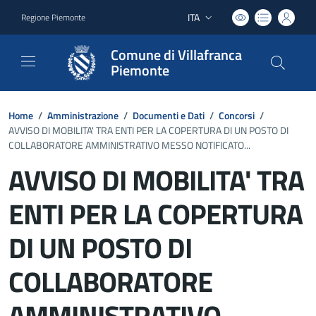
ITA
Regione Piemonte
Lingua attiva:
Comune di Villafranca
Piemonte
Home
/
Amministrazione
/
Documenti e Dati
/
Concorsi
/
AVVISO DI MOBILITA' TRA ENTI PER LA COPERTURA DI UN POSTO DI
COLLABORATORE AMMINISTRATIVO MESSO NOTIFICATO...
AVVISO DI MOBILITA' TRA
ENTI PER LA COPERTURA
DI UN POSTO DI
COLLABORATORE
AMMINISTRATIVO