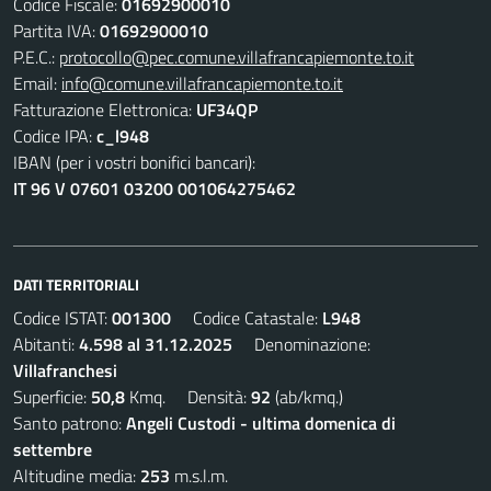
Codice Fiscale:
01692900010
Partita IVA:
01692900010
P.E.C.:
protocollo@pec.comune.villafrancapiemonte.to.it
Email:
info@comune.villafrancapiemonte.to.it
Fatturazione Elettronica:
UF34QP
Codice IPA:
c_l948
IBAN (per i vostri bonifici bancari):
IT 96 V 07601 03200 001064275462
DATI TERRITORIALI
Codice ISTAT:
001300
Codice Catastale:
L948
Abitanti:
4.598 al 31.12.2025
Denominazione:
Villafranchesi
Superficie:
50,8
Kmq. Densità:
92
(ab/kmq.)
Santo patrono:
Angeli Custodi - ultima domenica di
settembre
Altitudine media:
253
m.s.l.m.