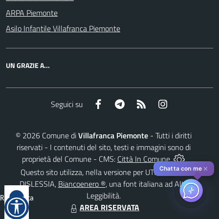
ARPA Piemonte
Asilo Infantile Villafranca Piemonte
UN GRAZIE A...
Facebook
Telegram
RSS
Instagram
Seguici su
©
2026
Comune di
Villafranca Piemonte
- Tutti i diritti
riservati - I contenuti del sito, testi e immagini sono di
proprietà del Comune - CMS:
Città In Comune
✕
Chatta con me
Questo sito utilizza, nella versione per UTENTI CON
DISLESSIA,
Biancoenero ®
, una font italiana ad Alta
Leggibilità.
Reimposta
AREA RISERVATA
tutto