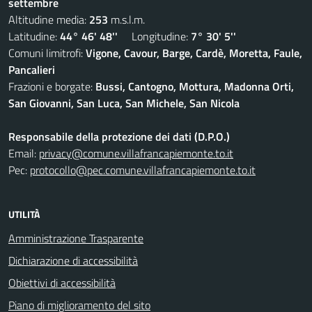
settembre
Altitudine media:
253
m.s.l.m.
Latitudine:
44° 46' 48''
Longitudine:
7° 30' 5''
Comuni limitrofi:
Vigone, Cavour, Barge, Cardè, Moretta, Faule,
Pancalieri
Frazioni e borgate:
Bussi, Cantogno, Mottura, Madonna Orti,
San Giovanni, San Luca, San Michele, San Nicola
Responsabile della protezione dei dati (D.P.O.)
Email:
privacy@comune.villafrancapiemonte.to.it
Pec:
protocollo@pec.comune.villafrancapiemonte.to.it
UTILITÀ
Amministrazione Trasparente
Dichiarazione di accessibilità
Obiettivi di accessibilità
Piano di miglioramento del sito