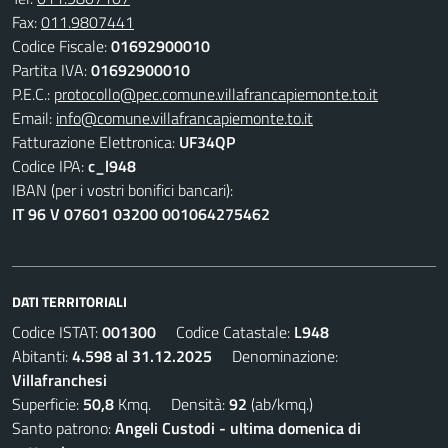
Fax:
011.9807441
Codice Fiscale:
01692900010
Partita IVA:
01692900010
P.E.C.:
protocollo@pec.comune.villafrancapiemonte.to.it
Email:
info@comune.villafrancapiemonte.to.it
Fatturazione Elettronica:
UF34QP
Codice IPA:
c_l948
IBAN (per i vostri bonifici bancari):
IT 96 V 07601 03200 001064275462
DATI TERRITORIALI
Codice ISTAT:
001300
Codice Catastale:
L948
Abitanti:
4.598 al 31.12.2025
Denominazione:
Villafranchesi
Superficie:
50,8
Kmq. Densità:
92
(ab/kmq.)
Santo patrono:
Angeli Custodi - ultima domenica di