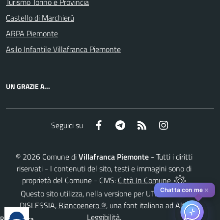
Turismo Torino e Provincia
Castello di Marchierù
ARPA Piemonte
Asilo Infantile Villafranca Piemonte
UN GRAZIE A...
Facebook
Telegram
RSS
Instagram
Seguici su
©
2026
Comune di
Villafranca Piemonte
- Tutti i diritti
riservati - I contenuti del sito, testi e immagini sono di
proprietà del Comune - CMS:
Città In Comune
✕
Chatta con me
Questo sito utilizza, nella versione per UTENTI CON
DISLESSIA,
Biancoenero ®
, una font italiana ad Alta
Leggibilità.