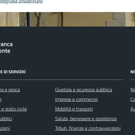
Segnala disservizio
franca
onte
E DI SERVIZIO
N
ra e pesca
Giustizia e sicurezza pubblica
No
e
Imprese e commercio
C
e stato civile
Mobilità e trasporti
Av
ubblici
Salute, benessere e assistenza
zioni
Tributi, finanze e contravvenzioni