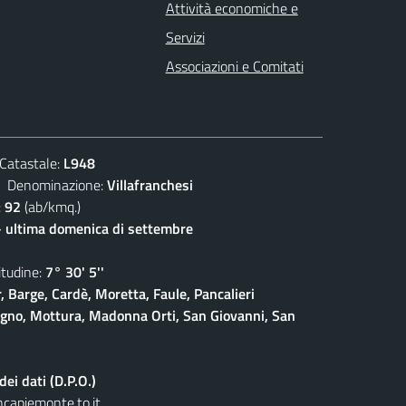
Attività economiche e
Servizi
Associazioni e Comitati
atastale:
L948
enominazione:
Villafranchesi
:
92
(ab/kmq.)
- ultima domenica di settembre
udine:
7° 30' 5''
, Barge, Cardè, Moretta, Faule, Pancalieri
gno, Mottura, Madonna Orti, San Giovanni, San
ei dati (D.P.O.)
capiemonte.to.it