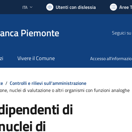
Utenti con dislessia
Aree 
ITA
Lingua attiva:
ranca Piemonte
Seguici su
zi
Vivere il Comune
Accesso all'informazi
te
/
Controlli e rilievi sull'amministrazione
one, nuclei di valutazione o altri organismi con funzioni analoghe
dipendenti di
nuclei di