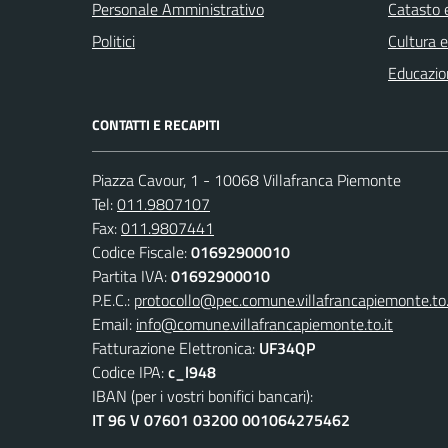
Personale Amministrativo
Catasto e
Politici
Cultura 
Educazio
CONTATTI E RECAPITI
Piazza Cavour, 1 - 10068 Villafranca Piemonte
Tel:
011.9807107
Fax:
011.9807441
Codice Fiscale:
01692900010
Partita IVA:
01692900010
P.E.C.:
protocollo@pec.comune.villafrancapiemonte.to.
Email:
info@comune.villafrancapiemonte.to.it
Fatturazione Elettronica:
UF34QP
Codice IPA:
c_l948
IBAN (per i vostri bonifici bancari):
IT 96 V 07601 03200 001064275462