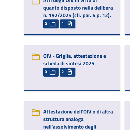
Atti degli OIV in virtù di
quanto disposto nella delibera
n. 192/2025 (cfr. par. 4 p. 12).
0
1
OIV - Griglia, attestazione e
scheda di sintesi 2025
0
2
Attestazione dell'OIV o di altra
struttura analoga
nell'assolvimento degli