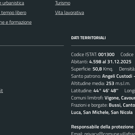
 urbanistica
Turismo
e tempo libero
Vita lavorativa
ne e formazione
DATI TERRITORIALI
Codice ISTAT:
001300
Codice C
Abitanti:
4.598 al 31.12.2025
D
Superficie:
50,8
Kmq. Densità
Santo patrono:
Angeli Custodi 
Altitudine media:
253
m.s.l.m.
it
Latitudine:
44° 46' 48''
Longit
Comuni limitrofi:
Vigone, Cavour
Frazioni e borgate:
Bussi, Canto
Luca, San Michele, San Nicola
Responsabile della protezione d
Email:
privacy@comune.villafran