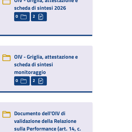
OIV - Griglia, attestazione e
scheda di sintesi 2026
0
2
OIV - Griglia, attestazione e
scheda di sintesi
monitoraggio
0
2
Documento dell'OIV di
validazione della Relazione
sulla Performance (art. 14, c.