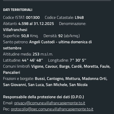
DATI TERRITORIALI
Codice ISTAT:
001300
Codice Catastale:
L948
Abitanti:
4.598 al 31.12.2025
Denominazione:
Villafranchesi
Superficie:
50,8
Kmq. Densità:
92
(ab/kmq.)
Santo patrono:
Angeli Custodi - ultima domenica di
settembre
Altitudine media:
253
m.s.l.m.
Latitudine:
44° 46' 48''
Longitudine:
7° 30' 5''
Comuni limitrofi:
Vigone, Cavour, Barge, Cardè, Moretta, Faule,
Pancalieri
Frazioni e borgate:
Bussi, Cantogno, Mottura, Madonna Orti,
San Giovanni, San Luca, San Michele, San Nicola
Responsabile della protezione dei dati (D.P.O.)
Email:
privacy@comune.villafrancapiemonte.to.it
Pec:
protocollo@pec.comune.villafrancapiemonte.to.it