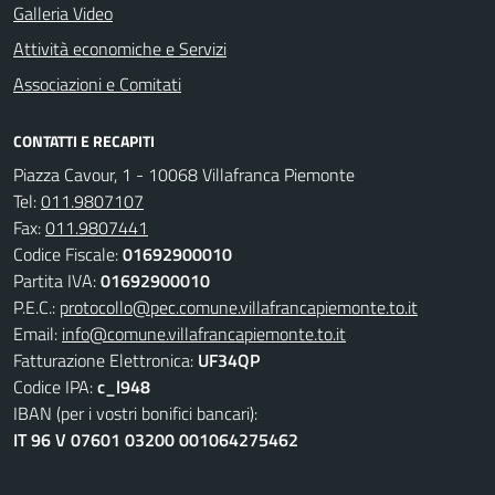
Galleria Video
Attività economiche e Servizi
Associazioni e Comitati
CONTATTI E RECAPITI
Piazza Cavour, 1 - 10068 Villafranca Piemonte
Tel:
011.9807107
Fax:
011.9807441
Codice Fiscale:
01692900010
Partita IVA:
01692900010
P.E.C.:
protocollo@pec.comune.villafrancapiemonte.to.it
Email:
info@comune.villafrancapiemonte.to.it
Fatturazione Elettronica:
UF34QP
Codice IPA:
c_l948
IBAN (per i vostri bonifici bancari):
IT 96 V 07601 03200 001064275462