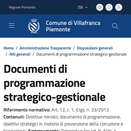
ITA
Regione Piemonte
Lingua attiva:
Comune di Villafranca
Piemonte
Home
/
Amministrazione Trasparente
/
Disposizioni generali
/
Atti generali
/
Documenti di programmazione strategico-gestionale
Documenti di
programmazione
strategico-gestionale
Riferimento normativo:
Art. 12, c. 1, d.lgs. n. 33/2013
Contenuti:
Direttive ministri, documento di programmazione,
obiettivi strategici in materia di prevenzione della corruzione e
trasparenza
Aggiornamento:
Tempestivo (ex art. 8, d.lgs. n.