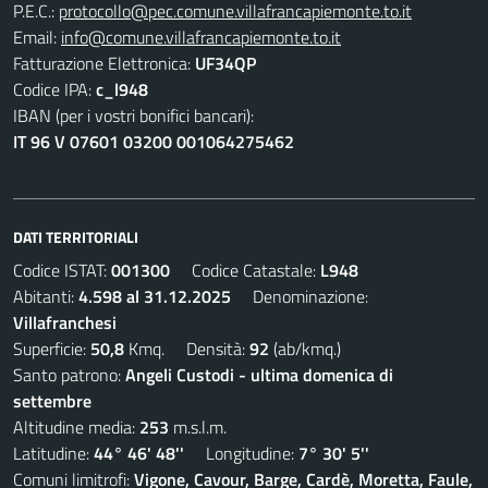
P.E.C.:
protocollo@pec.comune.villafrancapiemonte.to.it
Email:
info@comune.villafrancapiemonte.to.it
Fatturazione Elettronica:
UF34QP
Codice IPA:
c_l948
IBAN (per i vostri bonifici bancari):
IT 96 V 07601 03200 001064275462
DATI TERRITORIALI
Codice ISTAT:
001300
Codice Catastale:
L948
Abitanti:
4.598 al 31.12.2025
Denominazione:
Villafranchesi
Superficie:
50,8
Kmq. Densità:
92
(ab/kmq.)
Santo patrono:
Angeli Custodi - ultima domenica di
settembre
Altitudine media:
253
m.s.l.m.
Latitudine:
44° 46' 48''
Longitudine:
7° 30' 5''
Comuni limitrofi:
Vigone, Cavour, Barge, Cardè, Moretta, Faule,