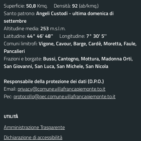
Superficie:
50,8
Kmq. Densità:
92
(ab/kmq.)
Santo patrono:
Angeli Custodi - ultima domenica di
settembre
Altitudine media:
253
m.s.l.m.
Latitudine:
44° 46' 48''
Longitudine:
7° 30' 5''
Comuni limitrofi:
Vigone, Cavour, Barge, Cardè, Moretta, Faule,
Pancalieri
Frazioni e borgate:
Bussi, Cantogno, Mottura, Madonna Orti,
San Giovanni, San Luca, San Michele, San Nicola
Responsabile della protezione dei dati (D.P.O.)
Email:
privacy@comune.villafrancapiemonte.to.it
Pec:
protocollo@pec.comune.villafrancapiemonte.to.it
UTILITÀ
Amministrazione Trasparente
Dichiarazione di accessibilità