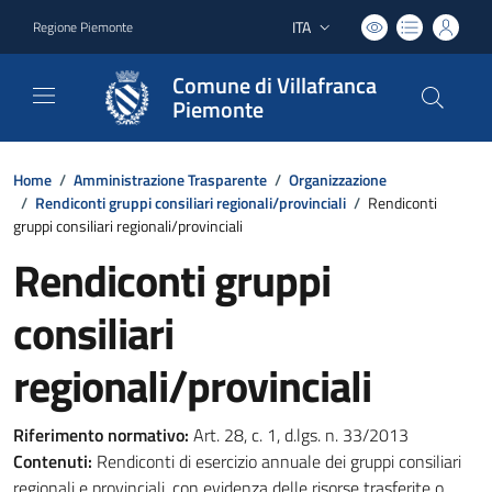
ITA
Regione Piemonte
Lingua attiva:
Comune di Villafranca
Piemonte
Home
/
Amministrazione Trasparente
/
Organizzazione
/
Rendiconti gruppi consiliari regionali/provinciali
/
Rendiconti
gruppi consiliari regionali/provinciali
Rendiconti gruppi
consiliari
regionali/provinciali
Riferimento normativo:
Art. 28, c. 1, d.lgs. n. 33/2013
Contenuti:
Rendiconti di esercizio annuale dei gruppi consiliari
regionali e provinciali, con evidenza delle risorse trasferite o