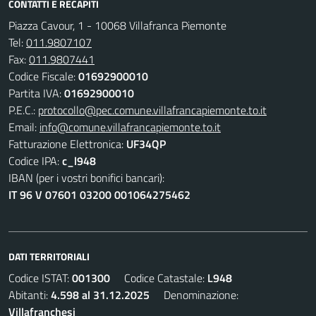
CONTATTI E RECAPITI
Piazza Cavour, 1 - 10068 Villafranca Piemonte
Tel:
011.9807107
Fax:
011.9807441
Codice Fiscale:
01692900010
Partita IVA:
01692900010
P.E.C.:
protocollo@pec.comune.villafrancapiemonte.to.it
Email:
info@comune.villafrancapiemonte.to.it
Fatturazione Elettronica:
UF34QP
Codice IPA:
c_l948
IBAN (per i vostri bonifici bancari):
IT 96 V 07601 03200 001064275462
DATI TERRITORIALI
Codice ISTAT:
001300
Codice Catastale:
L948
Abitanti:
4.598 al 31.12.2025
Denominazione:
Villafranchesi