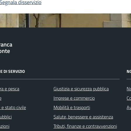
Segnala disservizio
franca
onte
E DI SERVIZIO
N
ra e pesca
Giustizia e sicurezza pubblica
No
e
Imprese e commercio
C
e stato civile
Mobilità e trasporti
Av
ubblici
Salute, benessere e assistenza
zioni
Tributi, finanze e contravvenzioni