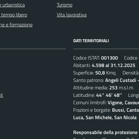
 urbanistica
Turismo
e tempo libero
Vita lavorativa
ne e formazione
DATI TERRITORIALI
Codice ISTAT:
001300
Codice C
Abitanti:
4.598 al 31.12.2025
D
Superficie:
50,8
Kmq. Densità
Santo patrono:
Angeli Custodi 
Altitudine media:
253
m.s.l.m.
it
Latitudine:
44° 46' 48''
Longit
Comuni limitrofi:
Vigone, Cavour
Frazioni e borgate:
Bussi, Canto
Luca, San Michele, San Nicola
Responsabile della protezione d