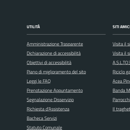
UTILITÀ
SITI AMIC
Amministrazione Trasparente
Visita il
Dichiarazione di accessibilità
Visita il
Obiettivi di accessibilità
A.S.L.TO3
Piano di miglioramento del sito
Riciclo g
Leggi le FAQ
Acea Pin
Prenotazione Appuntamento
Banda Mu
Segnalazione Disservizio
Parrocch
Richiesta d'Assistenza
Il traghe
Bacheca Servizi
Statuto Comunale