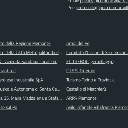
Email:
privacy@comune.villafran
Pec:
protocollo@pec.comune.vill
I
 sito della Regione Piemonte
Amici del Po
 sito della Città Metropolitanda di Torino
Comitato l'Ciuchè di San Giovan
 - Azienda Sanitaria Locale di Collegno e Pinerolo
EL TREBOL (gemellaggio)
arantito !
C.I.S.S. Pinerolo
erolese Industraile SpA
Turismo Torino e Provincia
sicale Autonoma di Santa Cecilia
Castello di Marchierù
ia SS. Maria Maddalena e Stefano
ARPA Piemonte
tto sul Po
Asilo Infantile Villafranca Piemo