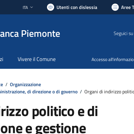
Utenti con dislessia
Aree 
ITA
Lingua attiva:
ranca Piemonte
Seguici su
zi
Vivere il Comune
Accesso all'informazi
te
/
Organizzazione
mministrazione, di direzione o di governo
/
Organi di indirizzo polit
rizzo politico e di
one e gestione