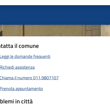
ta 1 stelle su 5
Valuta 2 stelle su 5
Valuta 3 stelle su 5
Valuta 4 stelle su 5
Valuta 5 stelle su 5
tatta il comune
Leggi le domande frequenti
Richiedi assistenza
Chiama il numero 011.9807107
Prenota appuntamento
blemi in città