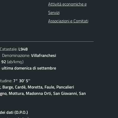
Attività economiche e
Servizi
Associazioni e Comitati
atastale:
L948
enominazione:
Villafranchesi
:
92
(ab/kmq.)
- ultima domenica di settembre
udine:
7° 30' 5''
, Barge, Cardè, Moretta, Faule, Pancalieri
gno, Mottura, Madonna Orti, San Giovanni, San
ei dati (D.P.O.)