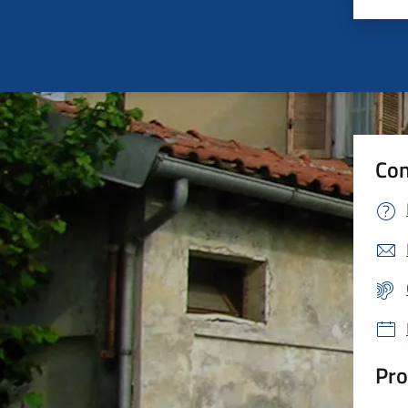
Valu
Con
Pro