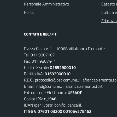
Personale Amministrativo
Catasto e
Politici
Cultura 
Educazio
CONTATTI E RECAPITI
Piazza Cavour, 1 - 10068 Villafranca Piemonte
Tel:
011.9807107
Fax:
011.9807441
Codice Fiscale:
01692900010
Partita IVA:
01692900010
P.E.C.:
protocollo@pec.comune.villafrancapiemonte.to.
Email:
info@comune.villafrancapiemonte.to.it
Fatturazione Elettronica:
UF34QP
Codice IPA:
c_l948
IBAN (per i vostri bonifici bancari):
IT 96 V 07601 03200 001064275462