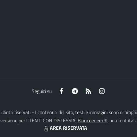
Facebook
Telegram
RSS
Instagram
Seguici su
 i diritti riservati - I contenuti del sito, testi e immagini sono di pr
lla versione per UTENTI CON DISLESSIA,
Biancoenero ®
, una font itali
AREA RISERVATA