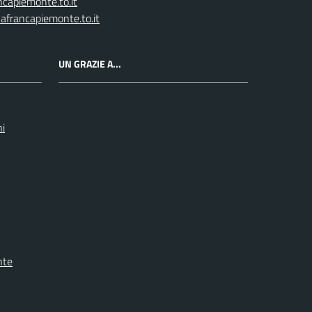
capiemonte.to.it
afrancapiemonte.to.it
UN GRAZIE A...
ni
nte