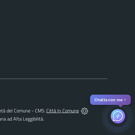
✕
Chatta con me
oprietà del Comune - CMS:
Città In Comune
ana ad Alta Leggibilità.