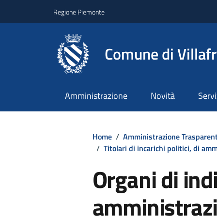
Regione Piemonte
Comune di Villaf
Amministrazione
Novità
Servi
Home
/
Amministrazione Trasparen
/
Titolari di incarichi politici, di a
Organi di indi
amministrazi