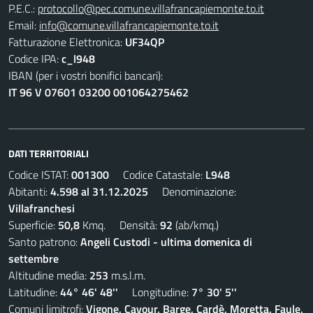
P.E.C.:
protocollo@pec.comune.villafrancapiemonte.to.it
Email:
info@comune.villafrancapiemonte.to.it
Fatturazione Elettronica:
UF34QP
Codice IPA:
c_l948
IBAN (per i vostri bonifici bancari):
IT 96 V 07601 03200 001064275462
DATI TERRITORIALI
Codice ISTAT:
001300
Codice Catastale:
L948
Abitanti:
4.598 al 31.12.2025
Denominazione:
Villafranchesi
Superficie:
50,8
Kmq. Densità:
92
(ab/kmq.)
Santo patrono:
Angeli Custodi - ultima domenica di
settembre
Altitudine media:
253
m.s.l.m.
Latitudine:
44° 46' 48''
Longitudine:
7° 30' 5''
Comuni limitrofi:
Vigone, Cavour, Barge, Cardè, Moretta, Faule,