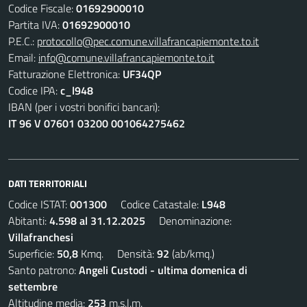
Codice Fiscale:
01692900010
Partita IVA:
01692900010
P.E.C.:
protocollo@pec.comune.villafrancapiemonte.to.it
Email:
info@comune.villafrancapiemonte.to.it
Fatturazione Elettronica:
UF34QP
Codice IPA:
c_l948
IBAN (per i vostri bonifici bancari):
IT 96 V 07601 03200 001064275462
DATI TERRITORIALI
Codice ISTAT:
001300
Codice Catastale:
L948
Abitanti:
4.598 al 31.12.2025
Denominazione:
Villafranchesi
Superficie:
50,8
Kmq. Densità:
92
(ab/kmq.)
Santo patrono:
Angeli Custodi - ultima domenica di
settembre
Altitudine media:
253
m.s.l.m.