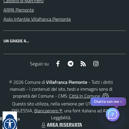
Castello di Marchierù
ARPA Piemonte
Asilo Infantile Villafranca Piemonte
UN GRAZIE A...
Facebook
Telegram
RSS
Instagram
Seguici su
©
2026
Comune di
Villafranca Piemonte
- Tutti i diritti
riservati - I contenuti del sito, testi e immagini sono di
proprietà del Comune - CMS:
Città In Comune
✕
Chatta con me
Questo sito utilizza, nella versione per UTENTI CON
DISLESSIA,
Biancoenero ®
, una font italiana ad Alta
Leggibilità.
Reimposta
AREA RISERVATA
tutto