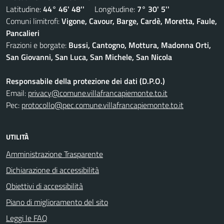
Latitudine:
44° 46' 48''
Longitudine:
7° 30' 5''
Comuni limitrofi:
Vigone, Cavour, Barge, Cardè, Moretta, Faule,
Pancalieri
Frazioni e borgate:
Bussi, Cantogno, Mottura, Madonna Orti,
San Giovanni, San Luca, San Michele, San Nicola
Responsabile della protezione dei dati (D.P.O.)
Email:
privacy@comune.villafrancapiemonte.to.it
Pec:
protocollo@pec.comune.villafrancapiemonte.to.it
UTILITÀ
Amministrazione Trasparente
Dichiarazione di accessibilità
Obiettivi di accessibilità
Piano di miglioramento del sito
Leggi le FAQ