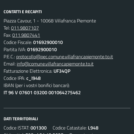
CONTATTI E RECAPITI
Piazza Cavour, 1 - 10068 Villafranca Piemonte
Tel:
011.9807107
Fax:
011.9807441
Codice Fiscale:
01692900010
Partita IVA:
01692900010
P.E.C.:
protocollo@pec.comune.villafrancapiemonte.to.it
Email:
info@comune.villafrancapiemonte.to.it
Fatturazione Elettronica:
UF34QP
Codice IPA:
c_l948
IBAN (per i vostri bonifici bancari):
IT 96 V 07601 03200 001064275462
DATI TERRITORIALI
Codice ISTAT:
001300
Codice Catastale:
L948