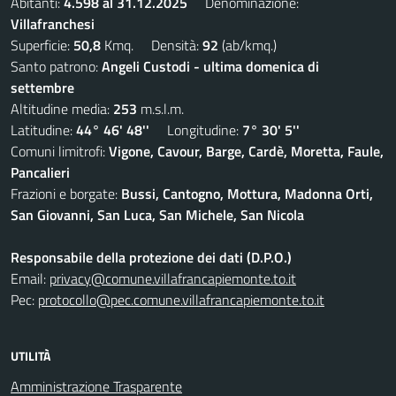
Abitanti:
4.598 al 31.12.2025
Denominazione:
Villafranchesi
Superficie:
50,8
Kmq. Densità:
92
(ab/kmq.)
Santo patrono:
Angeli Custodi - ultima domenica di
settembre
Altitudine media:
253
m.s.l.m.
Latitudine:
44° 46' 48''
Longitudine:
7° 30' 5''
Comuni limitrofi:
Vigone, Cavour, Barge, Cardè, Moretta, Faule,
Pancalieri
Frazioni e borgate:
Bussi, Cantogno, Mottura, Madonna Orti,
San Giovanni, San Luca, San Michele, San Nicola
Responsabile della protezione dei dati (D.P.O.)
Email:
privacy@comune.villafrancapiemonte.to.it
Pec:
protocollo@pec.comune.villafrancapiemonte.to.it
UTILITÀ
Amministrazione Trasparente