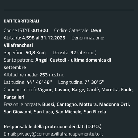
DATI TERRITORIALI
Codice ISTAT:
001300
Codice Catastale:
L948
Abitanti:
4.598 al 31.12.2025
Denominazione:
Villafranchesi
Superficie:
50,8
Kmq. Densità:
92
(ab/kmq.)
Santo patrono:
Angeli Custodi - ultima domenica di
settembre
Altitudine media:
253
m.s.l.m.
Latitudine:
44° 46' 48''
Longitudine:
7° 30' 5''
Comuni limitrofi:
Vigone, Cavour, Barge, Cardè, Moretta, Faule,
Pancalieri
Frazioni e borgate:
Bussi, Cantogno, Mottura, Madonna Orti,
San Giovanni, San Luca, San Michele, San Nicola
Responsabile della protezione dei dati (D.P.O.)
Email:
privacy@comune.villafrancapiemonte.to.it