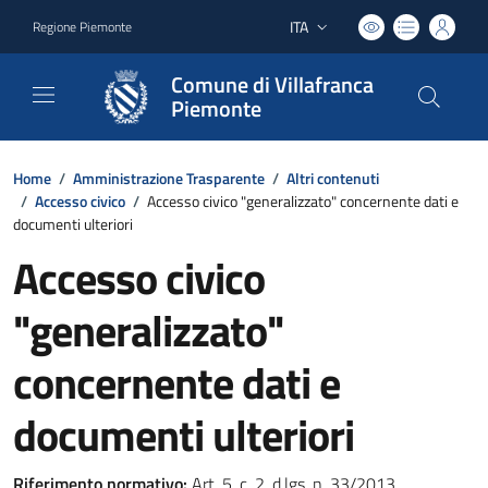
ITA
Regione Piemonte
Lingua attiva:
Comune di Villafranca
Piemonte
Home
/
Amministrazione Trasparente
/
Altri contenuti
/
Accesso civico
/
Accesso civico "generalizzato" concernente dati e
documenti ulteriori
Accesso civico
"generalizzato"
concernente dati e
documenti ulteriori
Riferimento normativo:
Art. 5, c. 2, d.lgs. n. 33/2013