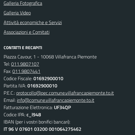
Galleria Fotografica
Galleria Video
Attività economiche e Servizi
Associazioni e Comitati
CONTATTI E RECAPITI
Piazza Cavour, 1 - 10068 Villafranca Piemonte
Tel:
011.9807107
Fax:
011.9807441
Codice Fiscale:
01692900010
Partita IVA:
01692900010
P.E.C.:
protocollo@pec.comune.villafrancapiemonte.to.it
Email:
info@comune.villafrancapiemonte.to.it
Fatturazione Elettronica:
UF34QP
Codice IPA:
c_l948
IBAN (per i vostri bonifici bancari):
IT 96 V 07601 03200 001064275462