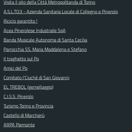
Visita il sito della Città Metropolitanda di Torino
A.S.L.TO3 - Azienda Sanitaria Locale di Collegno e Pinerolo
Riciclo garantito !
Acea Pinerolese Industraile SpA
Banda Musicale Autonoma di Santa Cecilia
Parrocchia SS. Maria Maddalena e Stefano
Il traghetto sul Po
Amici del Po
Comitato l'Ciuchè di San Giovanni
EL TREBOL (gemellaggio)
C.I.S.S. Pinerolo
Turismo Torino e Provincia
Castello di Marchierù
ARPA Piemonte