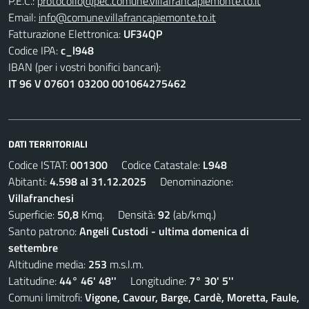
P.E.C.:
protocollo@pec.comune.villafrancapiemonte.to.it
Email:
info@comune.villafrancapiemonte.to.it
Fatturazione Elettronica:
UF34QP
Codice IPA:
c_l948
IBAN (per i vostri bonifici bancari):
IT 96 V 07601 03200 001064275462
DATI TERRITORIALI
Codice ISTAT:
001300
Codice Catastale:
L948
Abitanti:
4.598 al 31.12.2025
Denominazione:
Villafranchesi
Superficie:
50,8
Kmq. Densità:
92
(ab/kmq.)
Santo patrono:
Angeli Custodi - ultima domenica di
settembre
Altitudine media:
253
m.s.l.m.
Latitudine:
44° 46' 48''
Longitudine:
7° 30' 5''
Comuni limitrofi:
Vigone, Cavour, Barge, Cardè, Moretta, Faule,