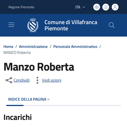
ITA
Regione Piemonte
Lingua attiva:
Comune di Villafranca
Piemonte
Home
/
Amministrazione
/
Personale Amministrativo
/
MANZO Roberta
Manzo Roberta
Condividi
Vedi azioni
INDICE DELLA PAGINA
Incarichi