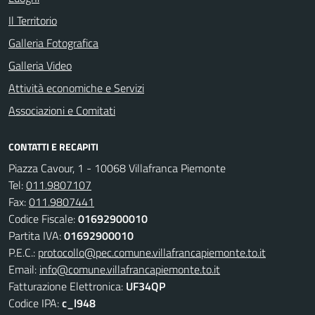
Il Territorio
Galleria Fotografica
Galleria Video
Attività economiche e Servizi
Associazioni e Comitati
CONTATTI E RECAPITI
Piazza Cavour, 1 - 10068 Villafranca Piemonte
Tel:
011.9807107
Fax:
011.9807441
Codice Fiscale:
01692900010
Partita IVA:
01692900010
P.E.C.:
protocollo@pec.comune.villafrancapiemonte.to.it
Email:
info@comune.villafrancapiemonte.to.it
Fatturazione Elettronica:
UF34QP
Codice IPA:
c_l948