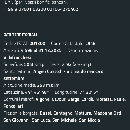
IBAN (per i vostri bonifici bancari):
IT 96 V 07601 03200 001064275462
DATI TERRITORIALI
Codice ISTAT:
001300
Codice Catastale:
L948
Abitanti:
4.598 al 31.12.2025
Denominazione:
Villafranchesi
Superficie:
50,8
Kmq. Densità:
92
(ab/kmq.)
Santo patrono:
Angeli Custodi - ultima domenica di
settembre
Altitudine media:
253
m.s.l.m.
Latitudine:
44° 46' 48''
Longitudine:
7° 30' 5''
Comuni limitrofi:
Vigone, Cavour, Barge, Cardè, Moretta, Faule,
Pancalieri
Frazioni e borgate:
Bussi, Cantogno, Mottura, Madonna Orti,
San Giovanni, San Luca, San Michele, San Nicola