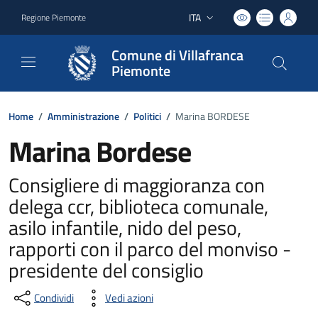
ITA
Regione Piemonte
Lingua attiva:
Comune di Villafranca
Piemonte
Home
/
Amministrazione
/
Politici
/
Marina BORDESE
Marina Bordese
Consigliere di maggioranza con
delega ccr, biblioteca comunale,
asilo infantile, nido del peso,
rapporti con il parco del monviso -
presidente del consiglio
Condividi
Vedi azioni