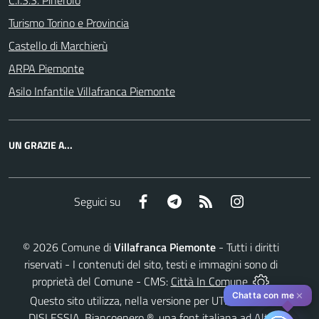
C.I.S.S. Pinerolo
Turismo Torino e Provincia
Castello di Marchierù
ARPA Piemonte
Asilo Infantile Villafranca Piemonte
UN GRAZIE A...
Facebook
Telegram
RSS
Instagram
Seguici su
©
2026
Comune di
Villafranca Piemonte
- Tutti i diritti
riservati - I contenuti del sito, testi e immagini sono di
proprietà del Comune - CMS:
Città In Comune
✕
Chatta con me
Questo sito utilizza, nella versione per UTENTI CON
DISLESSIA,
Biancoenero ®
, una font italiana ad Alta