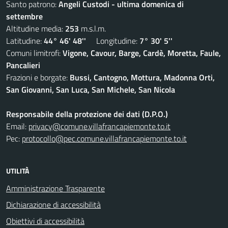
Santo patrono:
Angeli Custodi - ultima domenica di
settembre
Altitudine media:
253
m.s.l.m.
Latitudine:
44° 46' 48''
Longitudine:
7° 30' 5''
Comuni limitrofi:
Vigone, Cavour, Barge, Cardè, Moretta, Faule,
Pancalieri
Frazioni e borgate:
Bussi, Cantogno, Mottura, Madonna Orti,
San Giovanni, San Luca, San Michele, San Nicola
Responsabile della protezione dei dati (D.P.O.)
Email:
privacy@comune.villafrancapiemonte.to.it
Pec:
protocollo@pec.comune.villafrancapiemonte.to.it
UTILITÀ
Amministrazione Trasparente
Dichiarazione di accessibilità
Obiettivi di accessibilità