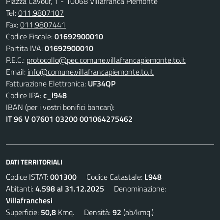
Piazza Cavour, 1 - 10068 Villafranca Piemonte
Tel:
011.9807107
Fax:
011.9807441
Codice Fiscale:
01692900010
Partita IVA:
01692900010
P.E.C.:
protocollo@pec.comune.villafrancapiemonte.to.it
Email:
info@comune.villafrancapiemonte.to.it
Fatturazione Elettronica:
UF34QP
Codice IPA:
c_l948
IBAN (per i vostri bonifici bancari):
IT 96 V 07601 03200 001064275462
DATI TERRITORIALI
Codice ISTAT:
001300
Codice Catastale:
L948
Abitanti:
4.598 al 31.12.2025
Denominazione:
Villafranchesi
Superficie:
50,8
Kmq. Densità:
92
(ab/kmq.)