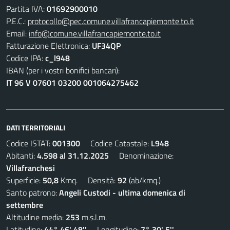
Partita IVA:
01692900010
P.E.C.:
protocollo@pec.comune.villafrancapiemonte.to.it
Email:
info@comune.villafrancapiemonte.to.it
Fatturazione Elettronica:
UF34QP
Codice IPA:
c_l948
IBAN (per i vostri bonifici bancari):
IT 96 V 07601 03200 001064275462
DATI TERRITORIALI
Codice ISTAT:
001300
Codice Catastale:
L948
Abitanti:
4.598 al 31.12.2025
Denominazione:
Villafranchesi
Superficie:
50,8
Kmq. Densità:
92
(ab/kmq.)
Santo patrono:
Angeli Custodi - ultima domenica di
settembre
Altitudine media:
253
m.s.l.m.
Latitudine:
44° 46' 48''
Longitudine:
7° 30' 5''