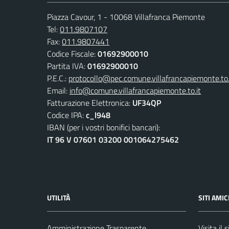
Piazza Cavour, 1 - 10068 Villafranca Piemonte
Tel:
011.9807107
Fax:
011.9807441
Codice Fiscale:
01692900010
Partita IVA:
01692900010
P.E.C.:
protocollo@pec.comune.villafrancapiemonte.to.
Email:
info@comune.villafrancapiemonte.to.it
Fatturazione Elettronica:
UF34QP
Codice IPA:
c_l948
IBAN (per i vostri bonifici bancari):
IT 96 V 07601 03200 001064275462
UTILITÀ
SITI AMIC
Amministrazione Trasparente
Visita il