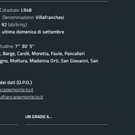
atastale:
L948
enominazione:
Villafranchesi
:
92
(ab/kmq.)
- ultima domenica di settembre
udine:
7° 30' 5''
, Barge, Cardè, Moretta, Faule, Pancalieri
gno, Mottura, Madonna Orti, San Giovanni, San
ei dati (D.P.O.)
capiemonte.to.it
afrancapiemonte.to.it
UN GRAZIE A...