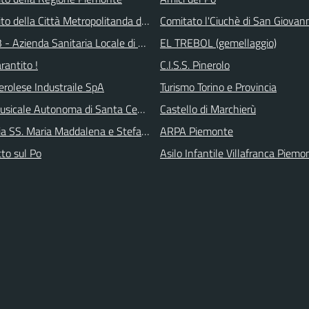
 sito della Città Metropolitanda di Torino
Comitato l'Ciuchè di San Giovan
 - Azienda Sanitaria Locale di Collegno e Pinerolo
EL TREBOL (gemellaggio)
arantito !
C.I.S.S. Pinerolo
erolese Industraile SpA
Turismo Torino e Provincia
sicale Autonoma di Santa Cecilia
Castello di Marchierù
ia SS. Maria Maddalena e Stefano
ARPA Piemonte
tto sul Po
Asilo Infantile Villafranca Piemo