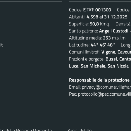
Codice ISTAT:
001300
Codice C
Abitanti:
4.598 al 31.12.2025
D
Superficie:
50,8
Kmq. Densità
Santo patrono:
Angeli Custodi 
Altitudine media:
253
m.s.l.m.
it
Latitudine:
44° 46' 48''
Longit
Comuni limitrofi:
Vigone, Cavour
Frazioni e borgate:
Bussi, Canto
Luca, San Michele, San Nicola
Responsabile della protezione d
Email:
privacy@comune.villafran
Pec:
protocollo@pec.comune.vill
I
 sito della Regione Piemonte
Amici del Po