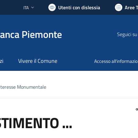
Utenti con dislessia
Aree 
ITA
Lingua attiva:
ranca Piemonte
Seguici su
zi
Vivere il Comune
Accesso all'informazi
 interesse Monumentale
TIMENTO ...