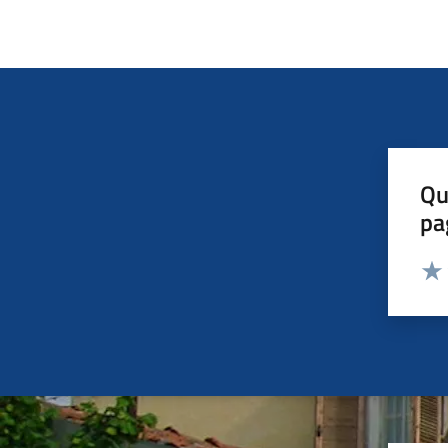
Qu
pa
Valut
Valu