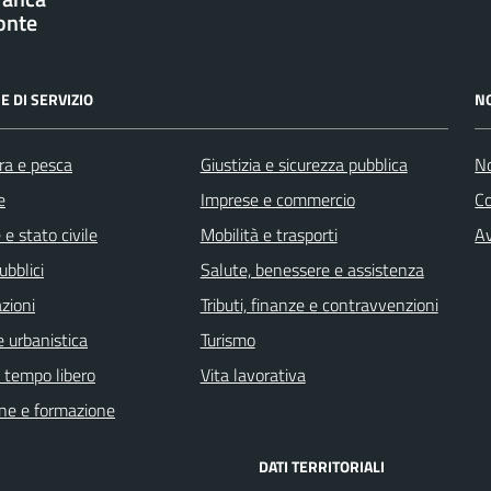
onte
E DI SERVIZIO
N
ra e pesca
Giustizia e sicurezza pubblica
No
e
Imprese e commercio
C
e stato civile
Mobilità e trasporti
Av
ubblici
Salute, benessere e assistenza
zioni
Tributi, finanze e contravvenzioni
 urbanistica
Turismo
e tempo libero
Vita lavorativa
ne e formazione
DATI TERRITORIALI