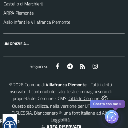
Castello di Marchierù
ARPA Piemonte
Asilo Infantile Villafranca Piemonte
UN GRAZIE A...
Facebook
Telegram
RSS
Instagram
Seguici su
©
2026
Comune di
Villafranca Piemonte
- Tutti i diritti
riservati - I contenuti del sito, testi e immagini sono di
proprietà del Comune - CMS:
Città In Comune
✕
Chatta con me
Questo sito utilizza, nella versione per UTENTI CON
DISLESSIA,
Biancoenero ®
, una font italiana ad Alta
Leggibilità.
Reimposta
AREA RISERVATA
tutto