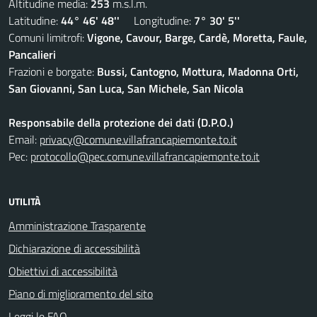
Altitudine media:
253
m.s.l.m.
Latitudine:
44° 46' 48''
Longitudine:
7° 30' 5''
Comuni limitrofi:
Vigone, Cavour, Barge, Cardè, Moretta, Faule,
Pancalieri
Frazioni e borgate:
Bussi, Cantogno, Mottura, Madonna Orti,
San Giovanni, San Luca, San Michele, San Nicola
Responsabile della protezione dei dati (D.P.O.)
Email:
privacy@comune.villafrancapiemonte.to.it
Pec:
protocollo@pec.comune.villafrancapiemonte.to.it
UTILITÀ
Amministrazione Trasparente
Dichiarazione di accessibilità
Obiettivi di accessibilità
Piano di miglioramento del sito
Leggi le FAQ