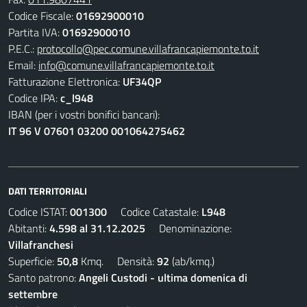
Codice Fiscale:
01692900010
Partita IVA:
01692900010
P.E.C.:
protocollo@pec.comune.villafrancapiemonte.to.it
Email:
info@comune.villafrancapiemonte.to.it
Fatturazione Elettronica:
UF34QP
Codice IPA:
c_l948
IBAN (per i vostri bonifici bancari):
IT 96 V 07601 03200 001064275462
DATI TERRITORIALI
Codice ISTAT:
001300
Codice Catastale:
L948
Abitanti:
4.598 al 31.12.2025
Denominazione:
Villafranchesi
Superficie:
50,8
Kmq. Densità:
92
(ab/kmq.)
Santo patrono:
Angeli Custodi - ultima domenica di
settembre