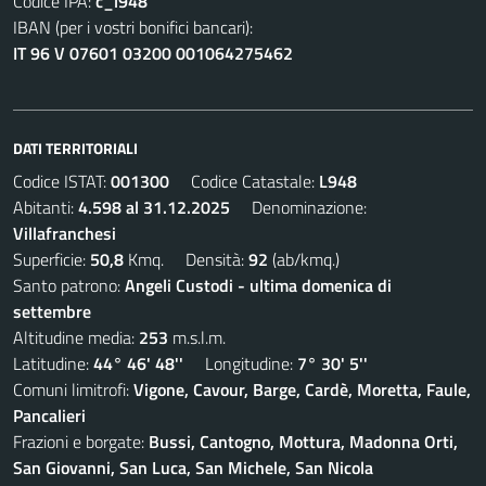
Codice IPA:
c_l948
IBAN (per i vostri bonifici bancari):
IT 96 V 07601 03200 001064275462
DATI TERRITORIALI
Codice ISTAT:
001300
Codice Catastale:
L948
Abitanti:
4.598 al 31.12.2025
Denominazione:
Villafranchesi
Superficie:
50,8
Kmq. Densità:
92
(ab/kmq.)
Santo patrono:
Angeli Custodi - ultima domenica di
settembre
Altitudine media:
253
m.s.l.m.
Latitudine:
44° 46' 48''
Longitudine:
7° 30' 5''
Comuni limitrofi:
Vigone, Cavour, Barge, Cardè, Moretta, Faule,
Pancalieri
Frazioni e borgate:
Bussi, Cantogno, Mottura, Madonna Orti,
San Giovanni, San Luca, San Michele, San Nicola