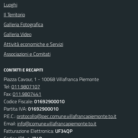
Luoghi
Il Territorio
Galleria Fotografica
Galleria Video
Attività economiche e Servizi
Associazioni e Comitati
CONTATTI E RECAPITI
Piazza Cavour, 1 - 10068 Villafranca Piemonte
Tel:
011.9807107
Fax:
011.9807441
Codice Fiscale:
01692900010
Partita IVA:
01692900010
P.E.C.:
protocollo@pec.comune.villafrancapiemonte.to.it
Email:
info@comune.villafrancapiemonte.to.it
Fatturazione Elettronica:
UF34QP