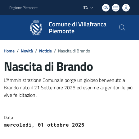
ITA
Regione Piemonte
Lingua attiva:
Comune di Villafranca
Piemonte
Home
/
Novità
/
Notizie
/
Nascita di Brando
Nascita di Brando
Dettagli del documento
L'Amministrazione Comunale porge un gioioso benvenuto a
Brando nato il 21 Settembre 2025 ed esprime ai genitori le più
vive felicitazioni.
Data:
mercoledì, 01 ottobre 2025