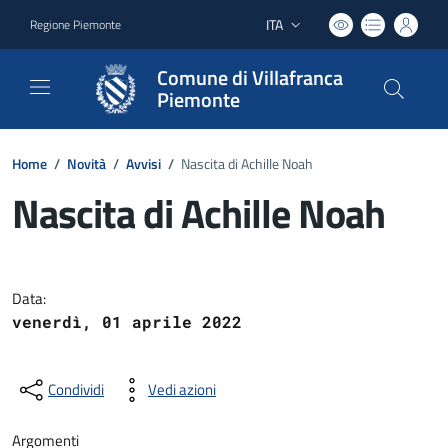
ITA
Regione Piemonte
Lingua attiva:
Comune di Villafranca
Piemonte
Home
/
Novità
/
Avvisi
/
Nascita di Achille Noah
Nascita di Achille Noah
Dettagli del documento
Data:
venerdì, 01 aprile 2022
Condividi
Vedi azioni
Argomenti