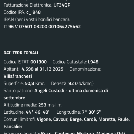
Fatturazione Elettronica:
UF34QP
Codice IPA:
c_l948
IBAN (per i vostri bonifici bancari):
IT 96 V 07601 03200 001064275462
DATI TERRITORIALI
Codice ISTAT:
001300
Codice Catastale:
L948
Abitanti:
4.598 al 31.12.2025
Denominazione:
Villafranchesi
Superficie:
50,8
Kmq. Densità:
92
(ab/kmq.)
Santo patrono:
Angeli Custodi - ultima domenica di
settembre
Altitudine media:
253
m.s.l.m.
Latitudine:
44° 46' 48''
Longitudine:
7° 30' 5''
Comuni limitrofi:
Vigone, Cavour, Barge, Cardè, Moretta, Faule,
Pancalieri
Frazioni e borgate:
Bussi, Cantogno, Mottura, Madonna Orti,