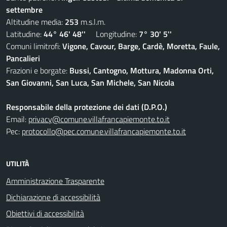
settembre
Altitudine media:
253
m.s.l.m.
Latitudine:
44° 46' 48''
Longitudine:
7° 30' 5''
Comuni limitrofi:
Vigone, Cavour, Barge, Cardè, Moretta, Faule,
Pancalieri
Frazioni e borgate:
Bussi, Cantogno, Mottura, Madonna Orti,
San Giovanni, San Luca, San Michele, San Nicola
Responsabile della protezione dei dati (D.P.O.)
Email:
privacy@comune.villafrancapiemonte.to.it
Pec:
protocollo@pec.comune.villafrancapiemonte.to.it
UTILITÀ
Amministrazione Trasparente
Dichiarazione di accessibilità
Obiettivi di accessibilità