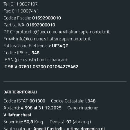
Tel:
011.9807107
Fax:
011.9807441
Codice Fiscale:
01692900010
Partita IVA:
01692900010
P.E.C.:
protocollo@pec.comune.villafrancapiemonte.to.it
Email:
info@comune.villafrancapiemonte.to.it
Fatturazione Elettronica:
UF34QP
Codice IPA:
c_l948
IBAN (per i vostri bonifici bancari):
IT 96 V 07601 03200 001064275462
DATI TERRITORIALI
Codice ISTAT:
001300
Codice Catastale:
L948
Abitanti:
4.598 al 31.12.2025
Denominazione:
Villafranchesi
Superficie:
50,8
Kmq. Densità:
92
(ab/kmq.)
Santo patrono:
Angeli Custodi - ultima domenica di