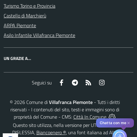
Turismo Torino e Provincia
Castello di Marchierù
ARPA Piemonte
Asilo Infantile Villafranca Piemonte
UN GRAZIE A...
Facebook
Telegram
RSS
Instagram
Seguici su
©
2026
Comune di
Villafranca Piemonte
- Tutti i diritti
riservati - I contenuti del sito, testi e immagini sono di
proprietà del Comune - CMS:
Città In Comune
✕
Chatta con me
Questo sito utilizza, nella versione per UTENTI CON
DISLESSIA,
Biancoenero ®
, una font italiana ad Alta