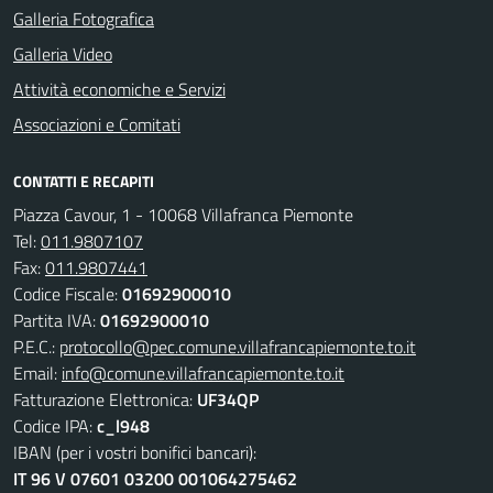
Galleria Fotografica
Galleria Video
Attività economiche e Servizi
Associazioni e Comitati
CONTATTI E RECAPITI
Piazza Cavour, 1 - 10068 Villafranca Piemonte
Tel:
011.9807107
Fax:
011.9807441
Codice Fiscale:
01692900010
Partita IVA:
01692900010
P.E.C.:
protocollo@pec.comune.villafrancapiemonte.to.it
Email:
info@comune.villafrancapiemonte.to.it
Fatturazione Elettronica:
UF34QP
Codice IPA:
c_l948
IBAN (per i vostri bonifici bancari):
IT 96 V 07601 03200 001064275462