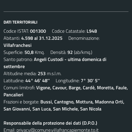
DATI TERRITORIALI
Codice ISTAT:
001300
Codice Catastale:
L948
Abitanti:
4.598 al 31.12.2025
Denominazione:
Villafranchesi
Superficie:
50,8
Kmq. Densità:
92
(ab/kmq.)
Santo patrono:
Angeli Custodi - ultima domenica di
settembre
Altitudine media:
253
m.s.l.m.
Latitudine:
44° 46' 48''
Longitudine:
7° 30' 5''
Comuni limitrofi:
Vigone, Cavour, Barge, Cardè, Moretta, Faule,
Pancalieri
Frazioni e borgate:
Bussi, Cantogno, Mottura, Madonna Orti,
San Giovanni, San Luca, San Michele, San Nicola
Responsabile della protezione dei dati (D.P.O.)
Email:
privacy@comune.villafrancapiemonte.to.it