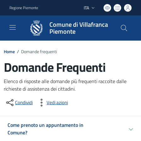
ITA
Regione Piemonte
Lingua attiva:
Comune di Villafranca
Piemonte
Home
/
Domande frequenti
Domande Frequenti
Dettagli del documento
Elenco di risposte alle domande più frequenti raccolte dalle
richieste di assistenza dei cittadini.
Condividi
Vedi azioni
Come prenoto un appuntamento in
Comune?