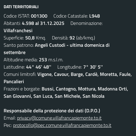
DATI TERRITORIALI
Codice ISTAT:
001300
Codice Catastale:
L948
Abitanti:
4.598 al 31.12.2025
Denominazione:
Villafranchesi
Superficie:
50,8
Kmq. Densità:
92
(ab/kmq.)
Santo patrono:
Angeli Custodi - ultima domenica di
settembre
Altitudine media:
253
m.s.l.m.
Latitudine:
44° 46' 48''
Longitudine:
7° 30' 5''
Comuni limitrofi:
Vigone, Cavour, Barge, Cardè, Moretta, Faule,
Pancalieri
Frazioni e borgate:
Bussi, Cantogno, Mottura, Madonna Orti,
San Giovanni, San Luca, San Michele, San Nicola
Responsabile della protezione dei dati (D.P.O.)
Email:
privacy@comune.villafrancapiemonte.to.it
Pec:
protocollo@pec.comune.villafrancapiemonte.to.it