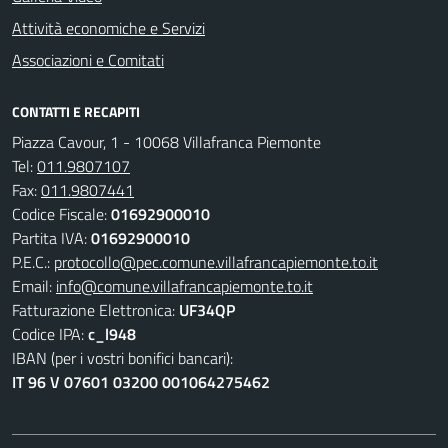
Attività economiche e Servizi
Associazioni e Comitati
CONTATTI E RECAPITI
Piazza Cavour, 1 - 10068 Villafranca Piemonte
Tel:
011.9807107
Fax:
011.9807441
Codice Fiscale:
01692900010
Partita IVA:
01692900010
P.E.C.:
protocollo@pec.comune.villafrancapiemonte.to.it
Email:
info@comune.villafrancapiemonte.to.it
Fatturazione Elettronica:
UF34QP
Codice IPA:
c_l948
IBAN (per i vostri bonifici bancari):
IT 96 V 07601 03200 001064275462