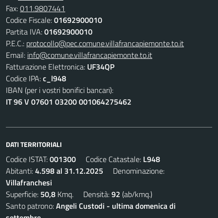
Fax:
011.9807441
Codice Fiscale:
01692900010
Partita IVA:
01692900010
P.E.C.:
protocollo@pec.comune.villafrancapiemonte.to.it
Email:
info@comune.villafrancapiemonte.to.it
Fatturazione Elettronica:
UF34QP
Codice IPA:
c_l948
IBAN (per i vostri bonifici bancari):
IT 96 V 07601 03200 001064275462
DATI TERRITORIALI
Codice ISTAT:
001300
Codice Catastale:
L948
Abitanti:
4.598 al 31.12.2025
Denominazione:
Villafranchesi
Superficie:
50,8
Kmq. Densità:
92
(ab/kmq.)
Santo patrono:
Angeli Custodi - ultima domenica di
settembre