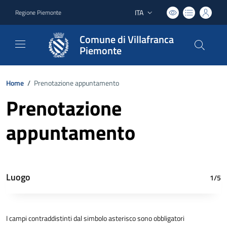
ITA
Regione Piemonte
Lingua attiva:
Comune di Villafranca
Piemonte
Home
/
Prenotazione appuntamento
Prenotazione
appuntamento
Luogo
1/5
I campi contraddistinti dal simbolo asterisco sono obbligatori