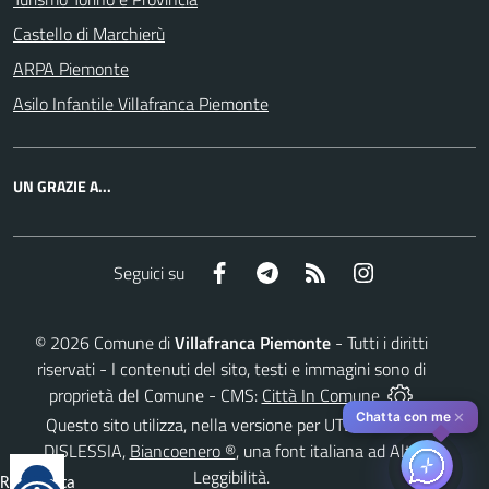
Castello di Marchierù
ARPA Piemonte
Asilo Infantile Villafranca Piemonte
UN GRAZIE A...
Facebook
Telegram
RSS
Instagram
Seguici su
©
2026
Comune di
Villafranca Piemonte
- Tutti i diritti
riservati - I contenuti del sito, testi e immagini sono di
proprietà del Comune - CMS:
Città In Comune
✕
Chatta con me
Questo sito utilizza, nella versione per UTENTI CON
DISLESSIA,
Biancoenero ®
, una font italiana ad Alta
Leggibilità.
Reimposta