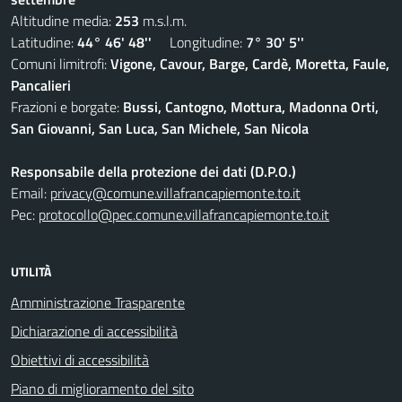
Altitudine media:
253
m.s.l.m.
Latitudine:
44° 46' 48''
Longitudine:
7° 30' 5''
Comuni limitrofi:
Vigone, Cavour, Barge, Cardè, Moretta, Faule,
Pancalieri
Frazioni e borgate:
Bussi, Cantogno, Mottura, Madonna Orti,
San Giovanni, San Luca, San Michele, San Nicola
Responsabile della protezione dei dati (D.P.O.)
Email:
privacy@comune.villafrancapiemonte.to.it
Pec:
protocollo@pec.comune.villafrancapiemonte.to.it
UTILITÀ
Amministrazione Trasparente
Dichiarazione di accessibilità
Obiettivi di accessibilità
Piano di miglioramento del sito