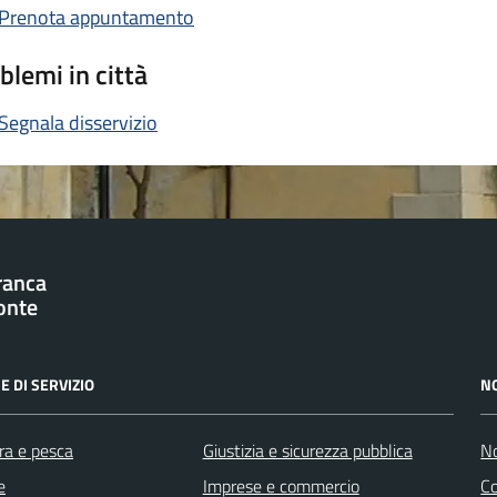
Prenota appuntamento
blemi in città
Segnala disservizio
franca
onte
E DI SERVIZIO
N
ra e pesca
Giustizia e sicurezza pubblica
No
e
Imprese e commercio
C