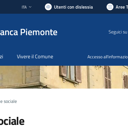
Utenti con dislessia
Aree 
ITA
Lingua attiva:
ranca Piemonte
Seguici su
zi
Vivere il Comune
Accesso all'informazi
e sociale
ociale