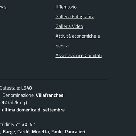
visi
Il Territorio
Galleria Fotografica
Galleria Video
Attività economiche e
Servizi
Associazioni e Comitati
atastale:
L948
enominazione:
Villafranchesi
:
92
(ab/kmq.)
- ultima domenica di settembre
udine:
7° 30' 5''
, Barge, Cardè, Moretta, Faule, Pancalieri