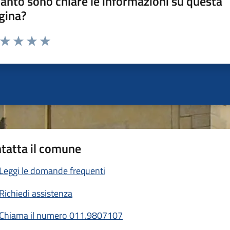
anto sono chiare le informazioni su questa
gina?
a da 1 a 5 stelle la pagina
ta 1 stelle su 5
Valuta 2 stelle su 5
Valuta 3 stelle su 5
Valuta 4 stelle su 5
Valuta 5 stelle su 5
tatta il comune
Leggi le domande frequenti
Richiedi assistenza
Chiama il numero 011.9807107