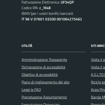
Fatturazione Elettronica:
UF34QP
Codice IPA:
c_l948
IBAN (per i vostri bonifici bancari):
IT 96 V 07601 03200 001064275462
UTILITÀ
SITI AMIC
Amministrazione Trasparente
Visita il
Dichiarazione di accessibilità
Visita il
Obiettivi di accessibilità
A.S.L.TO3
Piano di miglioramento del sito
Riciclo g
Leggi le FAQ
Acea Pin
Prenotazione Appuntamento
Banda Mu
Segnalazione Disservizio
Parrocch