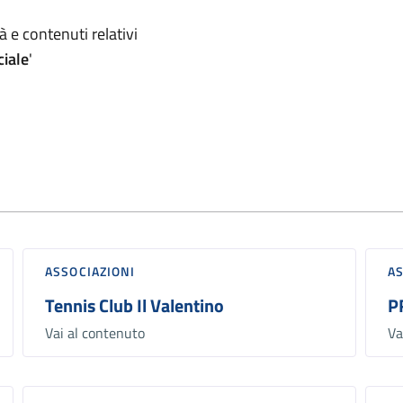
omento
 e contenuti relativi
ciale
'
ASSOCIAZIONI
A
Tennis Club Il Valentino
P
Vai al contenuto
Va