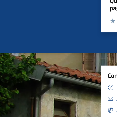
Qu
pa
Valut
Valu
Con