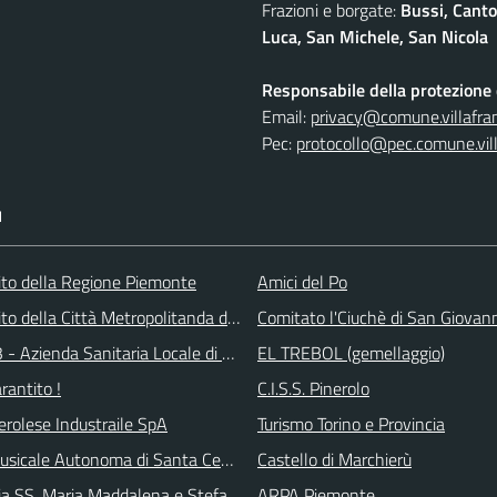
Frazioni e borgate:
Bussi, Canto
Luca, San Michele, San Nicola
Responsabile della protezione d
Email:
privacy@comune.villafran
Pec:
protocollo@pec.comune.vill
I
 sito della Regione Piemonte
Amici del Po
 sito della Città Metropolitanda di Torino
Comitato l'Ciuchè di San Giovan
 - Azienda Sanitaria Locale di Collegno e Pinerolo
EL TREBOL (gemellaggio)
arantito !
C.I.S.S. Pinerolo
erolese Industraile SpA
Turismo Torino e Provincia
sicale Autonoma di Santa Cecilia
Castello di Marchierù
ia SS. Maria Maddalena e Stefano
ARPA Piemonte