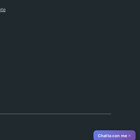
nte
✕
Chatta con me