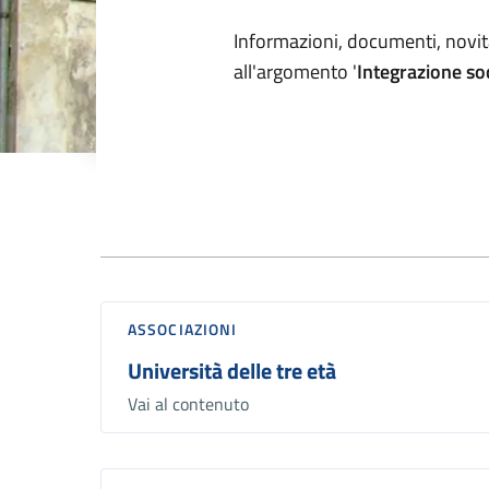
Dettagli arg
Informazioni, documenti, novità
all'argomento '
Integrazione so
Vivere Il Comune
ASSOCIAZIONI
Università delle tre età
Vai al contenuto