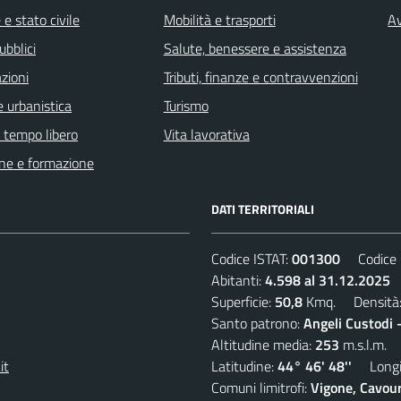
e stato civile
Mobilità e trasporti
Av
ubblici
Salute, benessere e assistenza
zioni
Tributi, finanze e contravvenzioni
 urbanistica
Turismo
e tempo libero
Vita lavorativa
ne e formazione
DATI TERRITORIALI
Codice ISTAT:
001300
Codice C
Abitanti:
4.598 al 31.12.2025
D
Superficie:
50,8
Kmq. Densità
Santo patrono:
Angeli Custodi 
Altitudine media:
253
m.s.l.m.
it
Latitudine:
44° 46' 48''
Longit
Comuni limitrofi:
Vigone, Cavour