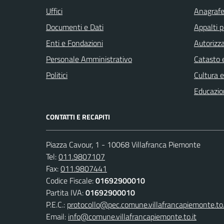
Uffici
Anagrafe 
Documenti e Dati
Appalti p
Enti e Fondazioni
Autorizza
Personale Amministrativo
Catasto e
Politici
Cultura 
Educazio
CONTATTI E RECAPITI
Piazza Cavour, 1 - 10068 Villafranca Piemonte
Tel:
011.9807107
Fax:
011.9807441
Codice Fiscale:
01692900010
Partita IVA:
01692900010
P.E.C.:
protocollo@pec.comune.villafrancapiemonte.to.
Email:
info@comune.villafrancapiemonte.to.it